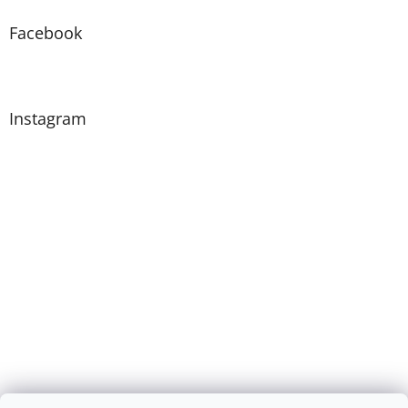
p
a
Facebook
t
í
Instagram