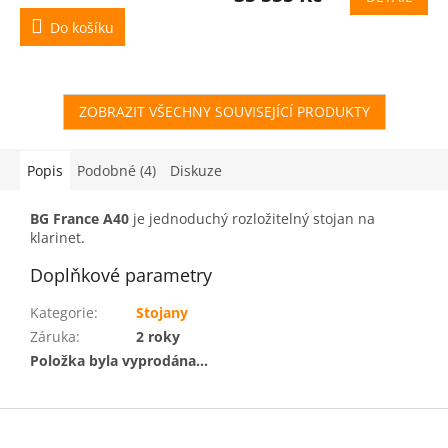
Do košíku
ZOBRAZIT VŠECHNY SOUVISEJÍCÍ PRODUKTY
Popis
Podobné (4)
Diskuze
BG France A40
je jednoduchý rozložitelný stojan na
klarinet.
Doplňkové parametry
Kategorie
:
Stojany
Záruka
:
2 roky
Položka byla vyprodána…
Z
á