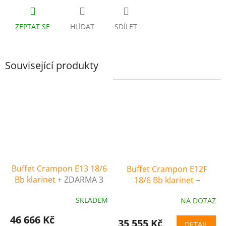
ZEPTAT SE
HLÍDAT
SDÍLET
Související produkty
Buffet Crampon E13 18/6
Buffet Crampon E12F
Bb klarinet
+ ZDARMA 3
18/6 Bb klarinet
+
servisní prohlídky
ZDARMA 3 servisní
SKLADEM
NA DOTAZ
nástroje (v hodnotě 4500
prohlídky nástroje (v
Kč)
hodnotě 4500 Kč)
46 666 Kč
35 555 Kč
DETAIL