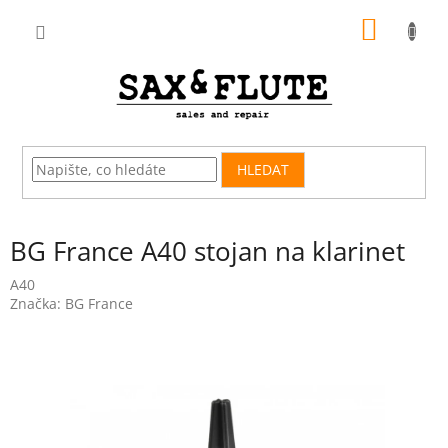
Přejít
NÁKUP
na
obsah
KOŠÍK
HLEDAT
BG France A40 stojan na klarinet
A40
Značka:
BG France