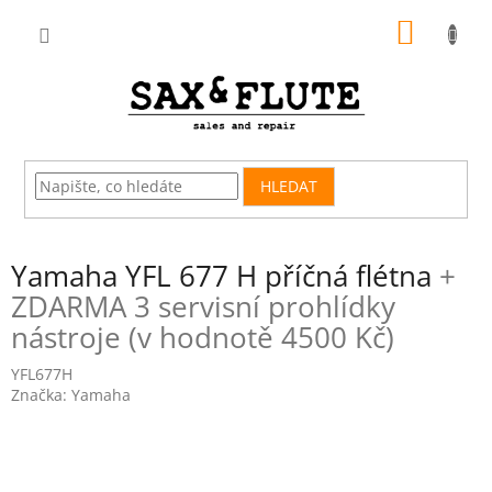
Přejít
NÁKUP
na
obsah
KOŠÍK
HLEDAT
Yamaha YFL 677 H příčná flétna
+
ZDARMA 3 servisní prohlídky
nástroje (v hodnotě 4500 Kč)
YFL677H
Značka:
Yamaha