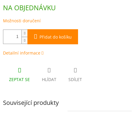
Měrná
NA OBJEDNÁVKU
cena:
Možnosti doručení
Přidat do košíku
Detailní informace
ZEPTAT SE
HLÍDAT
SDÍLET
Související produkty