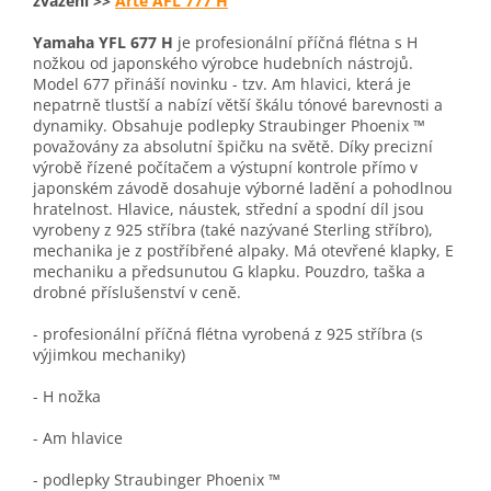
zvážení >>
Arte AFL 777 H
Yamaha YFL 677 H
je profesionální příčná flétna s H
nožkou od japonského výrobce hudebních nástrojů.
Model 677 přináší novinku - tzv. Am hlavici, která je
nepatrně tlustší a nabízí větší škálu tónové barevnosti a
dynamiky. Obsahuje podlepky Straubinger Phoenix ™
považovány za absolutní špičku na světě. Díky precizní
výrobě řízené počítačem a výstupní kontrole přímo v
japonském závodě dosahuje výborné ladění a pohodlnou
hratelnost. Hlavice, náustek, střední a spodní díl jsou
vyrobeny z 925 stříbra (také nazývané Sterling stříbro),
mechanika je z postříbřené alpaky. Má otevřené klapky, E
mechaniku a předsunutou G klapku. Pouzdro, taška a
drobné příslušenství v ceně.
- profesionální příčná flétna vyrobená z 925 stříbra (s
výjimkou mechaniky)
- H nožka
- Am hlavice
- podlepky Straubinger Phoenix ™