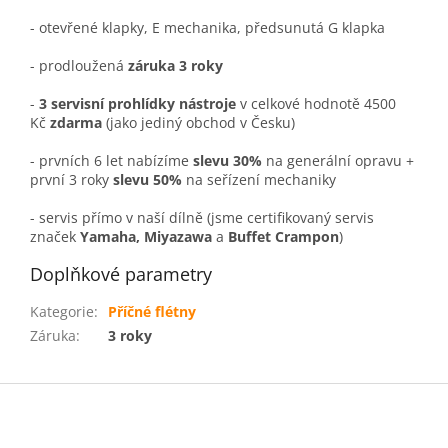
- otevřené klapky, E mechanika, předsunutá G klapka
- prodloužená
záruka 3 roky
-
3 servisní prohlídky nástroje
v celkové hodnotě 4500
Kč
zdarma
(jako jediný obchod v Česku)
- prvních 6 let nabízíme
slevu 30%
na generální opravu +
první 3 roky
slevu 50%
na seřízení mechaniky
- servis přímo v naší dílně (jsme certifikovaný servis
značek
Yamaha, Miyazawa
a
Buffet Crampon
)
Doplňkové parametry
Kategorie
:
Příčné flétny
Záruka
:
3 roky
Z
á
p