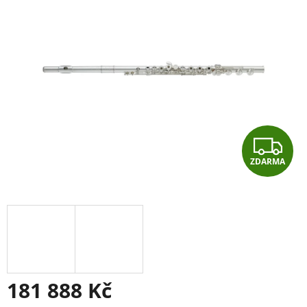
Z
ZDARMA
D
A
R
M
A
181 888 Kč