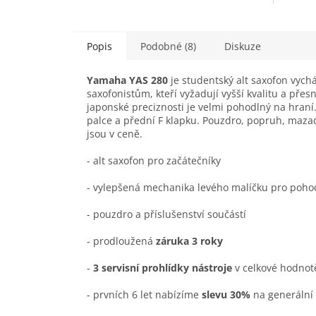
Popis
Podobné (8)
Diskuze
Yamaha YAS 280
je studentský alt saxofon vych
saxofonistům, kteří vyžadují vyšší kvalitu a pře
japonské preciznosti je velmi pohodlný na hran
palce a přední F klapku. Pouzdro, popruh, mazadlo
jsou v ceně.
- alt saxofon pro začátečníky
- vylepšená mechanika levého malíčku pro pohod
- pouzdro a příslušenství součástí
- prodloužená
záruka 3 roky
-
3 servisní prohlídky nástroje
v celkové hodnot
- prvních 6 let nabízíme
slevu 30%
na generální 