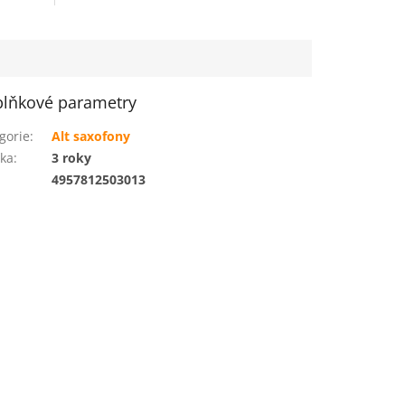
lňkové parametry
gorie
:
Alt saxofony
ka
:
3 roky
:
4957812503013