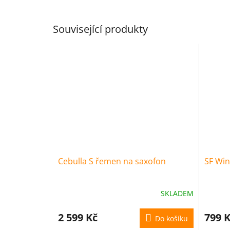
Související produkty
Cebulla S řemen na saxofon
SF Win
SKLADEM
2 599 Kč
799 
Do košíku