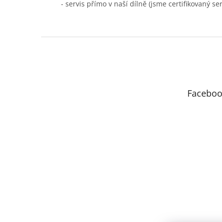
- servis přímo v naší dílně (jsme certifikovaný se
Z
á
p
a
t
Faceboo
í