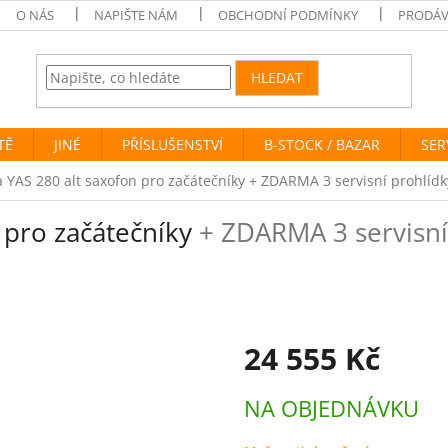
O NÁS
NAPIŠTE NÁM
OBCHODNÍ PODMÍNKY
PRODÁV
HLEDAT
TĚ
JINÉ
PŘÍSLUŠENSTVÍ
B-STOCK / BAZAR
SER
YAS 280 alt saxofon pro začátečníky
+ ZDARMA 3 servisní prohlídk
 pro začátečníky
+ ZDARMA 3 servisní 
24 555 Kč
Měrná
NA OBJEDNÁVKU
cena: