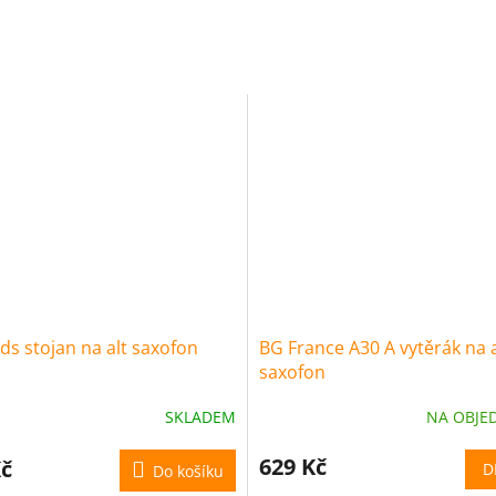
R
M
A
ds stojan na alt saxofon
BG France A30 A vytěrák na a
saxofon
SKLADEM
NA OBJE
629 Kč
Kč
D
Do košíku