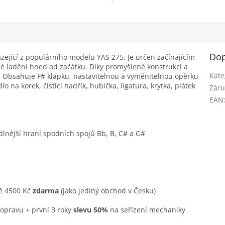
Dop
ázející z populárního modelu YAS 275. Je určen začínajícím
sné ladění hned od začátku. Díky promyšlené konstrukci a
Kate
í. Obsahuje F# klapku, nastavitelnou a vyměnitelnou opěrku
 na korek, čistící hadřík, hubička, ligatura, krytka, plátek
Záru
EAN
lnější hraní spodních spojů Bb, B, C# a G#
ě 4500 Kč
zdarma
(jako jediný obchod v Česku)
opravu + první 3 roky
slevu 50%
na seřízení mechaniky