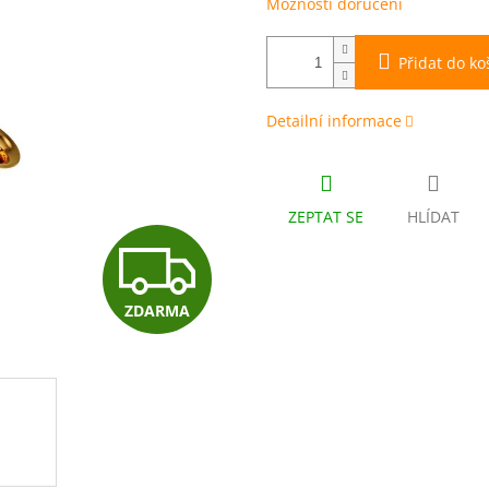
Možnosti doručení
Přidat do ko
Detailní informace
ZEPTAT SE
HLÍDAT
Z
ZDARMA
D
A