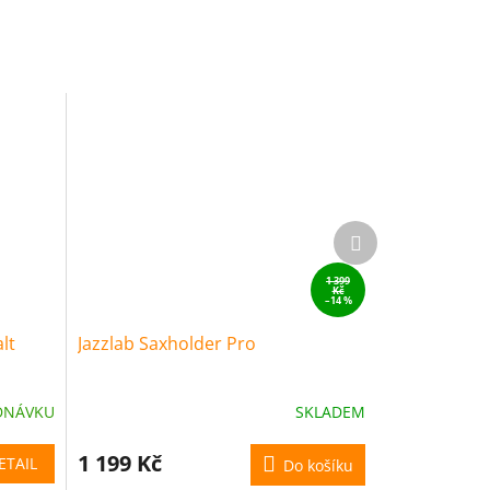
Další
produkt
1 399
Kč
–14 %
lt
Jazzlab Saxholder Pro
DNÁVKU
SKLADEM
1 199 Kč
ETAIL
Do košíku