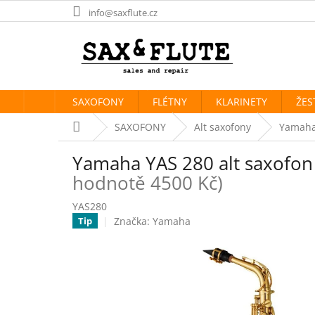
Přejít
info@saxflute.cz
na
obsah
SAXOFONY
FLÉTNY
KLARINETY
ŽES
Domů
SAXOFONY
Alt saxofony
Yamaha 
Yamaha YAS 280 alt saxofon
hodnotě 4500 Kč)
YAS280
Značka:
Yamaha
Tip