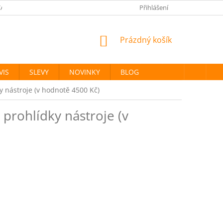
ANÉ ZNAČKY
PODMÍNKY OCHRANY OSOBNÍCH ÚDAJŮ
Přihlášení
NÁKUPNÍ
Prázdný košík
KOŠÍK
VIS
SLEVY
NOVINKY
BLOG
y nástroje (v hodnotě 4500 Kč)
prohlídky nástroje (v