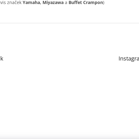
rvis značek
Yamaha, Miyazawa
a
Buffet Crampon
)
k
Instagr