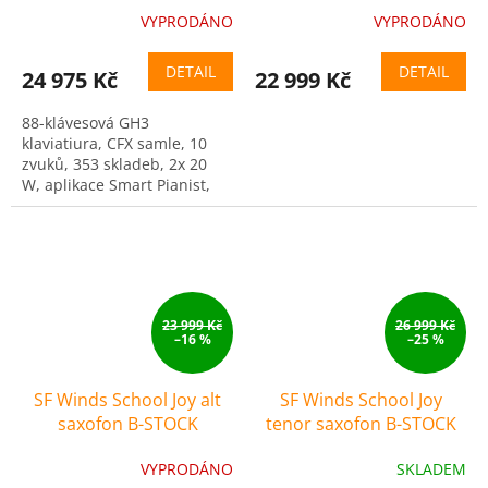
stolička) - vystaven
ZDARMA 3 servisní
VYPRODÁNO
VYPRODÁNO
prohlídky nástroje (v
hodnotě 4500 Kč)
DETAIL
DETAIL
24 975 Kč
22 999 Kč
88-klávesová GH3
klaviatiura, CFX samle, 10
zvuků, 353 skladeb, 2x 20
W, aplikace Smart Pianist,
orig.židle v ceně
23 999 Kč
26 999 Kč
–16 %
–25 %
SF Winds School Joy alt
SF Winds School Joy
saxofon B-STOCK
tenor saxofon B-STOCK
VYPRODÁNO
SKLADEM