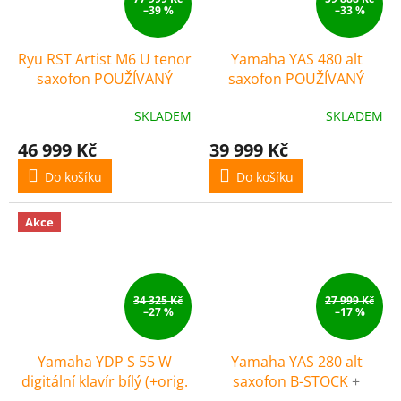
–39 %
–33 %
Ryu RST Artist M6 U tenor
Yamaha YAS 480 alt
saxofon POUŽÍVANÝ
saxofon POUŽÍVANÝ
SKLADEM
SKLADEM
46 999 Kč
39 999 Kč
Do košíku
Do košíku
Akce
34 325 Kč
27 999 Kč
–27 %
–17 %
Yamaha YDP S 55 W
Yamaha YAS 280 alt
digitální klavír bílý (+orig.
saxofon B-STOCK
+