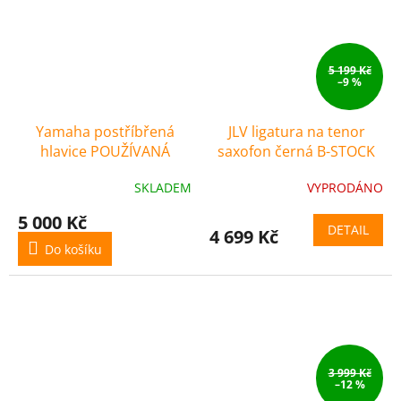
5 199 Kč
–9 %
Yamaha postříbřená
JLV ligatura na tenor
hlavice POUŽÍVANÁ
saxofon černá B-STOCK
SKLADEM
VYPRODÁNO
5 000 Kč
DETAIL
4 699 Kč
Do košíku
3 999 Kč
–12 %