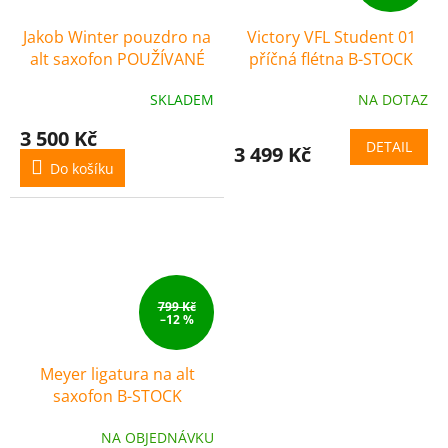
Jakob Winter pouzdro na
Victory VFL Student 01
alt saxofon POUŽÍVANÉ
příčná flétna B-STOCK
SKLADEM
NA DOTAZ
3 500 Kč
DETAIL
3 499 Kč
Do košíku
799 Kč
–12 %
Meyer ligatura na alt
saxofon B-STOCK
NA OBJEDNÁVKU