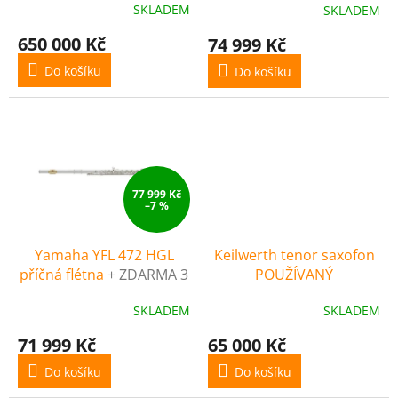
R
k
SKLADEM
SKLADEM
t
M
ů
650 000 Kč
74 999 Kč
A
Do košíku
Do košíku
77 999 Kč
–7 %
Yamaha YFL 472 HGL
Keilwerth tenor saxofon
příčná flétna
+ ZDARMA 3
POUŽÍVANÝ
servisní prohlídky
SKLADEM
SKLADEM
nástroje (v hodnotě 4500
Kč)
71 999 Kč
65 000 Kč
Do košíku
Do košíku