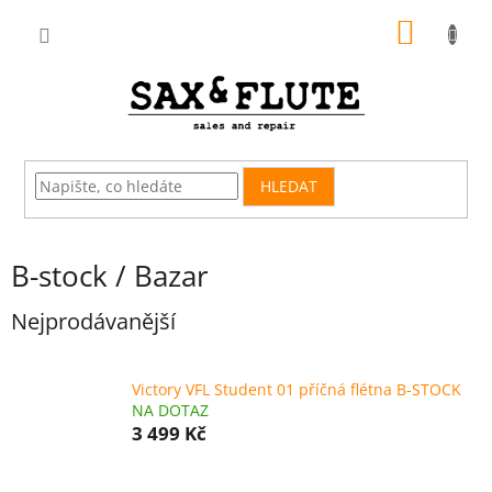
Přejít
NÁKUP
na
obsah
KOŠÍK
HLEDAT
B-stock / Bazar
Nejprodávanější
Victory VFL Student 01 příčná flétna B-STOCK
NA DOTAZ
3 499 Kč