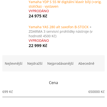
Yamaha YDP S 55 W digitální klavír bílý (+orig.
stolička) - vystaven
VYPRODÁNO
24 975 Kč
Yamaha YAS 280 alt saxofon B-STOCK
+
ZDARMA 3 servisní prohlídky nástroje (v
hodnotě 4500 Kč)
VYPRODÁNO
22 999 Kč
Ř
a
Nejlevnější
Nejdražší
Nejprodávanější
Abecedně
z
e
n
Cena
í
p
699
Kč
650000
Kč
r
o
d