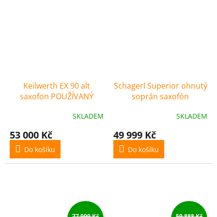
Keilwerth EX 90 alt
Schagerl Superior ohnutý
saxofon POUŽÍVANÝ
soprán saxofón
SKLADEM
SKLADEM
53 000 Kč
49 999 Kč
Do košíku
Do košíku
77 999 Kč
59 888 Kč