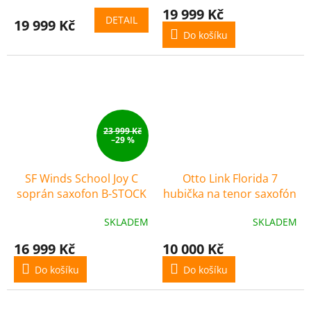
19 999 Kč
DETAIL
19 999 Kč
Do košíku
23 999 Kč
–29 %
SF Winds School Joy C
Otto Link Florida 7
soprán saxofon B-STOCK
hubička na tenor saxofón
B-STOCK
SKLADEM
SKLADEM
16 999 Kč
10 000 Kč
Do košíku
Do košíku