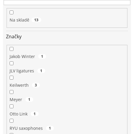
u
k
t
Na skladě
13
ů
Značky
Jakob Winter
1
JLV ligatures
1
Keilwerth
3
Meyer
1
Otto Link
1
RYU saxophones
1