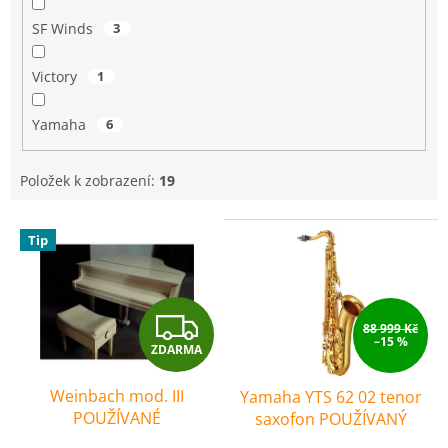
SF Winds
3
Victory
1
Yamaha
6
Položek k zobrazení:
19
V
Tip
ý
p
i
s
Z
88 999 Kč
p
–15 %
ZDARMA
r
D
o
Weinbach mod. III
Yamaha YTS 62 02 tenor
A
d
POUŽÍVANÉ
saxofon POUŽÍVANÝ
u