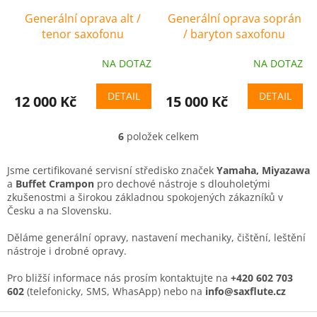
Generální oprava alt /
Generální oprava soprán
tenor saxofonu
/ baryton saxofonu
NA DOTAZ
NA DOTAZ
DETAIL
DETAIL
12 000 Kč
15 000 Kč
6
položek celkem
O
v
l
Jsme certifikované servisní středisko značek
Yamaha, Miyazawa
á
a
Buffet Crampon
pro dechové nástroje s dlouholetými
d
zkušenostmi a širokou základnou spokojených zákazníků v
a
Česku a na Slovensku.
c
í
Děláme generální opravy, nastavení mechaniky, čištění, leštění
p
nástroje i drobné opravy.
r
v
Pro bližší informace nás prosím kontaktujte na
+420 602 703
k
602
(telefonicky, SMS, WhasApp) nebo na
info@saxflute.cz
y
v