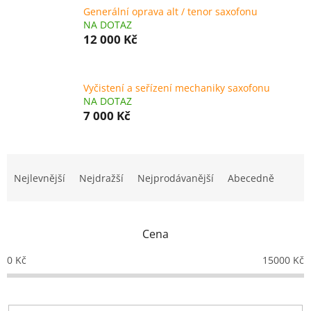
Generální oprava alt / tenor saxofonu
NA DOTAZ
12 000 Kč
Vyčistení a seřízení mechaniky saxofonu
NA DOTAZ
7 000 Kč
Ř
a
Nejlevnější
Nejdražší
Nejprodávanější
Abecedně
z
e
n
Cena
í
p
0
Kč
15000
Kč
r
o
d