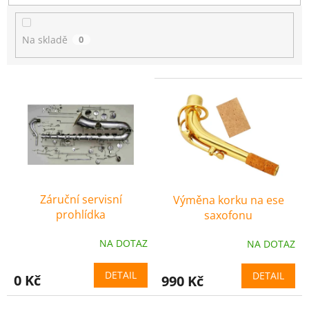
u
k
t
Na skladě
0
ů
V
ý
p
i
s
p
r
o
Záruční servisní
Výměna korku na ese
d
prohlídka
saxofonu
u
k
NA DOTAZ
NA DOTAZ
t
ů
DETAIL
DETAIL
0 Kč
990 Kč