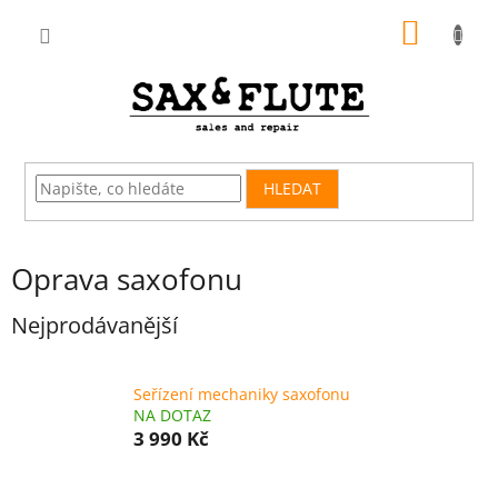
Přejít
NÁKUP
na
obsah
KOŠÍK
HLEDAT
Oprava saxofonu
Nejprodávanější
Seřízení mechaniky saxofonu
NA DOTAZ
3 990 Kč