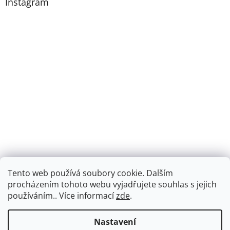
Instagram
Tento web používá soubory cookie. Dalším
procházením tohoto webu vyjadřujete souhlas s jejich
Sledovat na Instagramu
používáním.. Více informací
zde
.
Vytvořil Shoptet
Nastavení