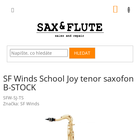
Přejít
NÁKUP
na
obsah
KOŠÍK
HLEDAT
SF Winds School Joy tenor saxofon
B-STOCK
SFW-SJ-TS
Značka:
SF Winds