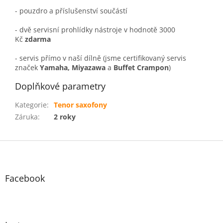
- pouzdro a příslušenství součástí
- dvě servisní prohlídky nástroje v hodnotě 3000
Kč
zdarma
- servis přímo v naší dílně (jsme certifikovaný servis
značek
Yamaha, Miyazawa
a
Buffet Crampon
)
Doplňkové parametry
Kategorie
:
Tenor saxofony
Záruka
:
2 roky
Z
á
p
a
Facebook
t
í