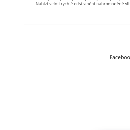
Nabízí velmi rychlé odstranění nahromaděné vlhk
Z
á
p
a
t
Faceboo
í