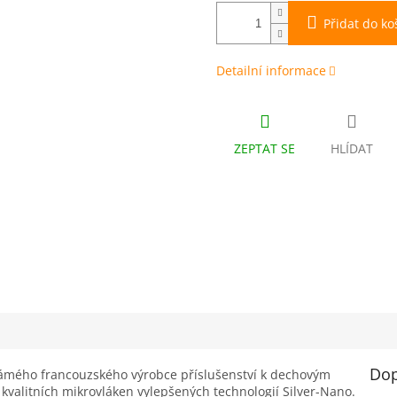
Přidat do ko
Detailní informace
ZEPTAT SE
HLÍDAT
Dop
námého francouzského výrobce příslušenství k dechovým
kvalitních mikrovláken vylepšených technologií Silver-Nano.