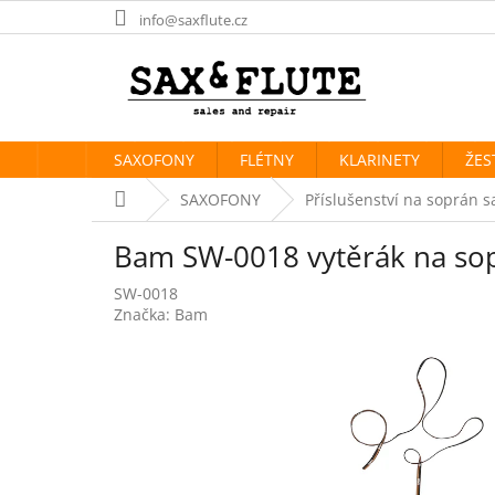
Přejít
info@saxflute.cz
na
obsah
SAXOFONY
FLÉTNY
KLARINETY
ŽES
Domů
SAXOFONY
Příslušenství na soprán s
Bam SW-0018 vytěrák na so
SW-0018
Značka:
Bam