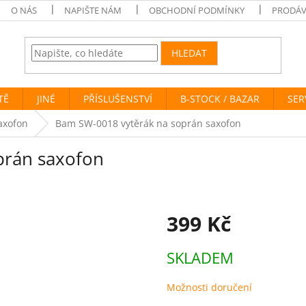
O NÁS
NAPIŠTE NÁM
OBCHODNÍ PODMÍNKY
PRODÁV
HLEDAT
TĚ
JINÉ
PŘÍSLUŠENSTVÍ
B-STOCK / BAZAR
SER
axofon
Bam SW-0018 vytěrák na soprán saxofon
prán saxofon
399 Kč
Měrná
SKLADEM
cena:
Možnosti doručení