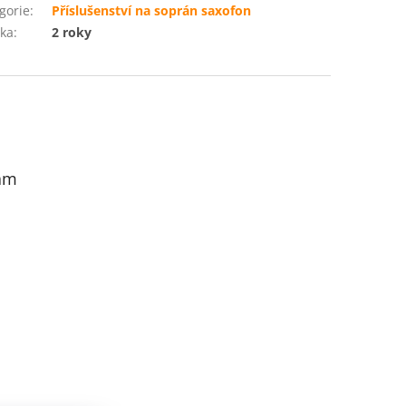
gorie
:
Příslušenství na soprán saxofon
ka
:
2 roky
am