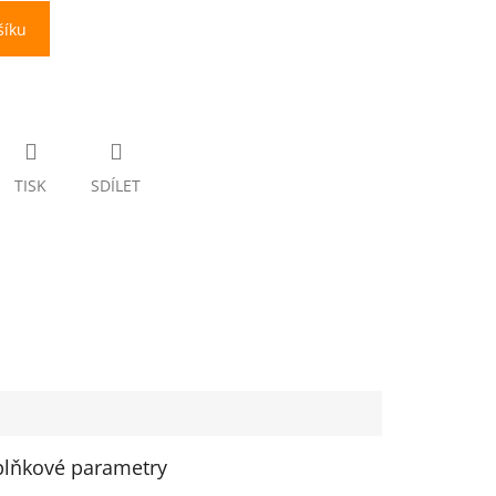
šíku
TISK
SDÍLET
lňkové parametry