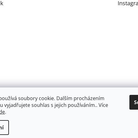
k
Instagr
používá soubory cookie. Dalším procházením
S
 vyjadřujete souhlas s jejich používáním.. Více
de
.
ní
razena.
Upravit nastavení cookies