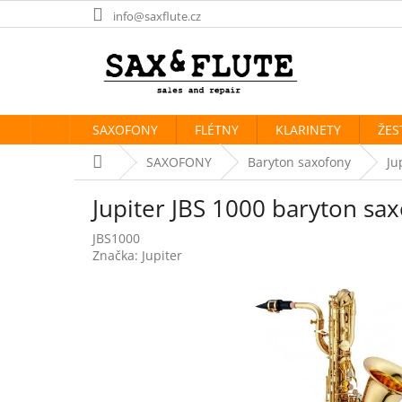
Přejít
info@saxflute.cz
na
obsah
SAXOFONY
FLÉTNY
KLARINETY
ŽES
Domů
SAXOFONY
Baryton saxofony
Ju
Jupiter JBS 1000 baryton sa
JBS1000
Značka:
Jupiter