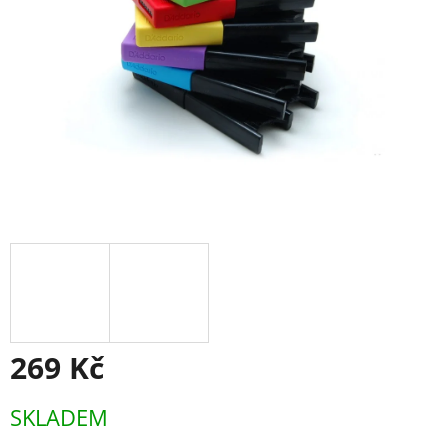
269 Kč
Měrná
SKLADEM
cena: