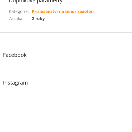
Doplňkové parametry
Kategorie
:
Příslušenství na tenor saxofon
Záruka
:
2 roky
Z
á
p
a
Facebook
t
í
Instagram