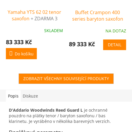
Yamaha YTS 62 02 tenor
Buffet Crampon 400
saxofon
+ ZDARMA 3
series baryton saxofon
servisní prohlídky
SKLADEM
NA DOTAZ
nástroje (v hodnotě 4500
Kč)
83 333 Kč
89 333 Kč
DETAIL
Do košíku
ZOBRAZIT VŠECHNY SOUVISEJÍCÍ PRODUKTY
Popis
Diskuze
D'Addario Woodwinds Reed Guard L
je ochranné
pouzdro na plátky tenor / baryton saxofonu / bas
klarinetu. Je vyráběno v několika barevných verzích.