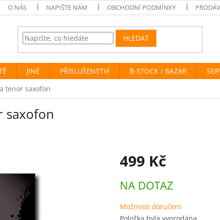
O NÁS
NAPIŠTE NÁM
OBCHODNÍ PODMÍNKY
PRODÁV
HLEDAT
TĚ
JINÉ
PŘÍSLUŠENSTVÍ
B-STOCK / BAZAR
SER
na tenor saxofon
r saxofon
499 Kč
Měrná
NA DOTAZ
cena:
Možnosti doručení
Položka byla vyprodána…