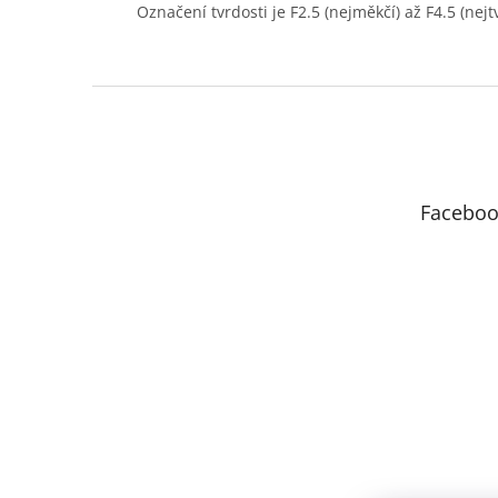
Označení tvrdosti je F2.5 (nejměkčí) až F4.5 (nejtv
Z
á
p
a
t
Faceboo
í