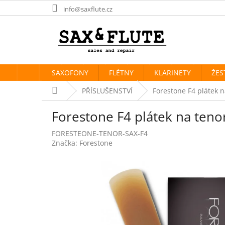
Přejít
info@saxflute.cz
na
obsah
SAXOFONY
FLÉTNY
KLARINETY
ŽES
Domů
PŘÍSLUŠENSTVÍ
Forestone F4 plátek 
Forestone F4 plátek na teno
FORESTEONE-TENOR-SAX-F4
Značka:
Forestone