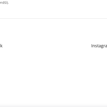
rdší).
k
Instagr