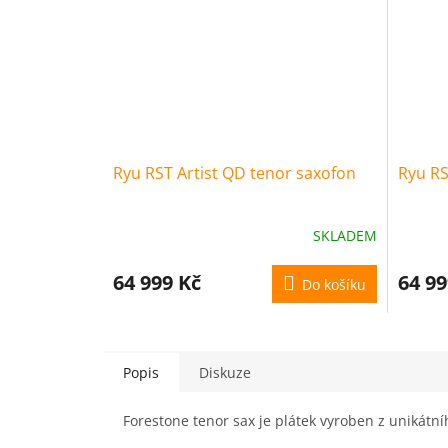
Ryu RST Artist QD tenor saxofon
Ryu RS
SKLADEM
64 999 Kč
64 99
Do košíku
Popis
Diskuze
Forestone tenor sax je plátek vyroben z unikátníh