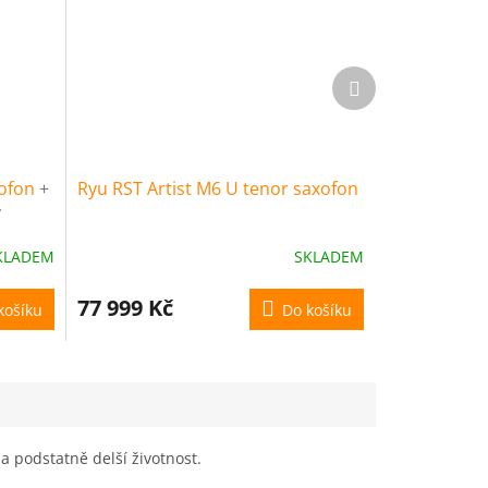
Další
produkt
xofon
+
Ryu RST Artist M6 U tenor saxofon
y
)
KLADEM
SKLADEM
77 999 Kč
košíku
Do košíku
 a podstatně delší životnost.