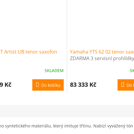
T Artist UB tenor saxofon
Yamaha YTS 62 02 tenor sa
ZDARMA 3 servisní prohlídk
nástroje (v hodnotě 4500 Kč
SKLADEM
S
9 Kč
83 333 Kč
Do košíku
Do 
o syntetického materiálu, který imituje třtinu. Nabízí vyvážený tón