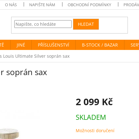
O NÁS
NAPIŠTE NÁM
OBCHODNÍ PODMÍNKY
PRODÁV
HLEDAT
TĚ
JINÉ
PŘÍSLUŠENSTVÍ
B-STOCK / BAZAR
SER
s Louis Ultimate Silver soprán sax
er soprán sax
2 099 Kč
Měrná
SKLADEM
cena:
Možnosti doručení