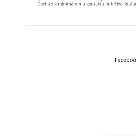
Dochází k minimálnímu kontaktu hubičky, ligatu
Z
á
p
a
t
Faceboo
í