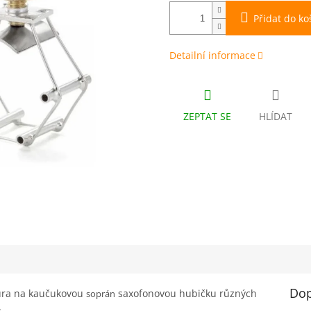
Přidat do ko
Detailní informace
ZEPTAT SE
HLÍDAT
Dop
tura na kaučukovou
saxofonovou hubičku různých
soprán
.