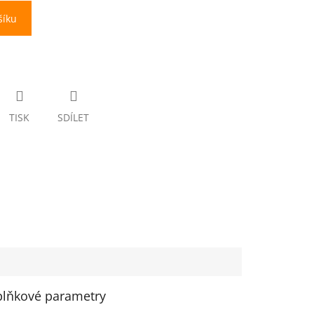
šíku
TISK
SDÍLET
lňkové parametry