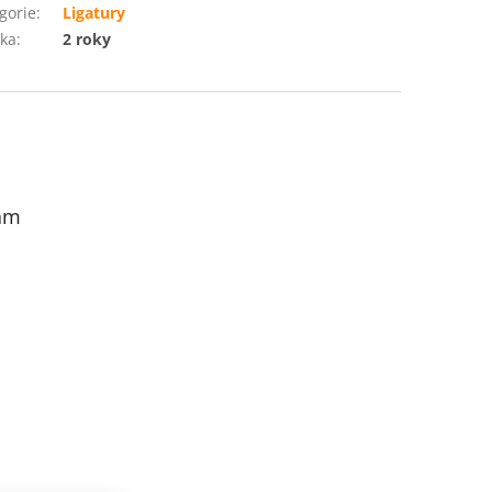
gorie
:
Ligatury
ka
:
2 roky
am