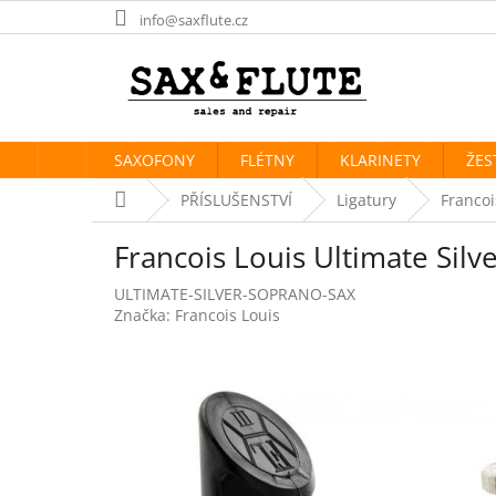
Přejít
info@saxflute.cz
na
obsah
SAXOFONY
FLÉTNY
KLARINETY
ŽES
Domů
PŘÍSLUŠENSTVÍ
Ligatury
Francoi
Francois Louis Ultimate Silv
ULTIMATE-SILVER-SOPRANO-SAX
Značka:
Francois Louis