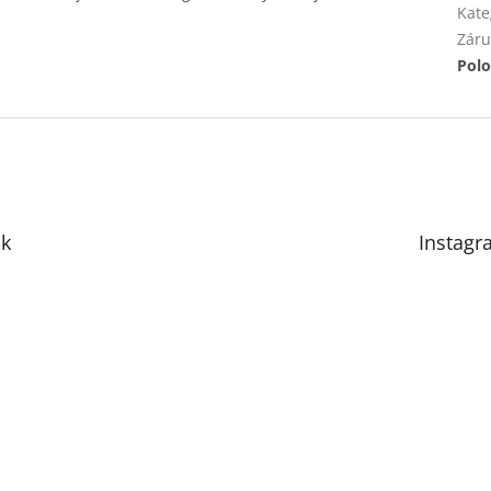
Kate
Záru
Polo
k
Instagr