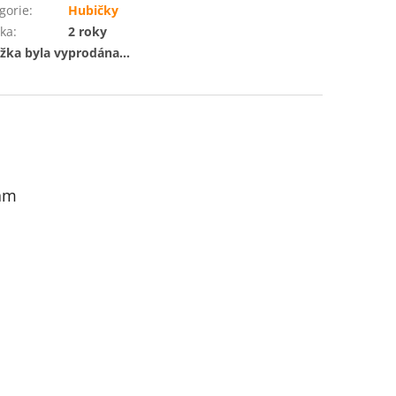
gorie
:
Hubičky
ka
:
2 roky
žka byla vyprodána…
am