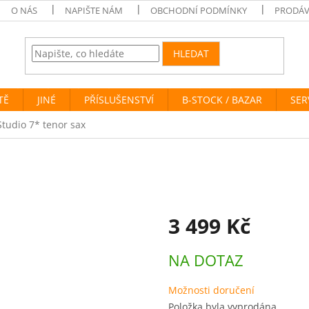
O NÁS
NAPIŠTE NÁM
OBCHODNÍ PODMÍNKY
PRODÁV
HLEDAT
TĚ
JINÉ
PŘÍSLUŠENSTVÍ
B-STOCK / BAZAR
SER
tudio 7* tenor sax
3 499 Kč
Měrná
NA DOTAZ
cena:
Možnosti doručení
Položka byla vyprodána…