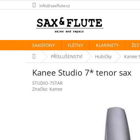
Přejít
info@saxflute.cz
na
obsah
SAXOFONY
FLÉTNY
KLARINETY
ŽES
Domů
PŘÍSLUŠENSTVÍ
Hubičky
Kanee S
Kanee Studio 7* tenor sax
STUDIO-7STAR
Značka:
Kanee