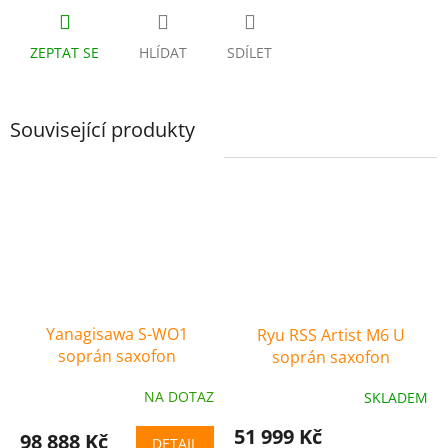
ZEPTAT SE
HLÍDAT
SDÍLET
Související produkty
Yanagisawa S-WO1
Ryu RSS Artist M6 U
soprán saxofon
soprán saxofon
NA DOTAZ
SKLADEM
51 999 Kč
98 888 Kč
DETAIL