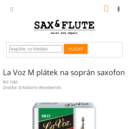
Přejít
NÁKUP
na
obsah
KOŠÍK
HLEDAT
La Voz M plátek na soprán saxofon
RIC10M
Značka:
D'Addario Woodwinds