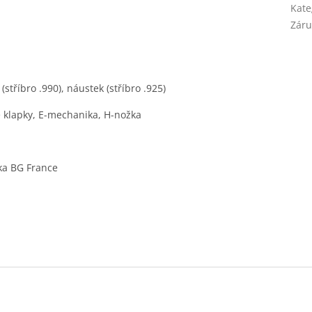
Kate
Záru
(stříbro .990), náustek (stříbro .925)
né klapky, E-mechanika, H-nožka
ožka BG France