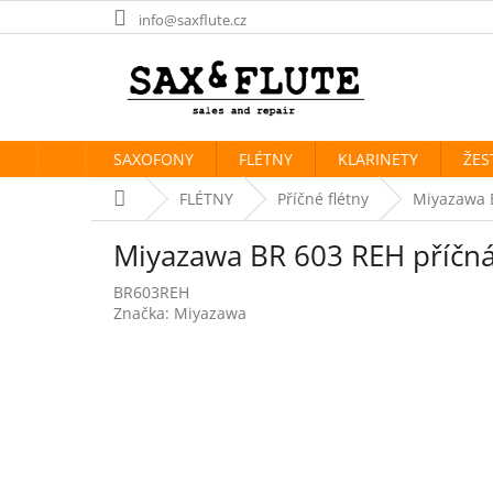
Přejít
info@saxflute.cz
na
obsah
SAXOFONY
FLÉTNY
KLARINETY
ŽES
Domů
FLÉTNY
Příčné flétny
Miyazawa B
Miyazawa BR 603 REH příčná
BR603REH
Značka:
Miyazawa