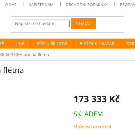
O NÁS
NAPIŠTE NÁM
OBCHODNÍ PODMÍNKY
PRODÁV
HLEDAT
TĚ
JINÉ
PŘÍSLUŠENSTVÍ
B-STOCK / BAZAR
SER
R 603 REH příčná flétna
 flétna
173 333 Kč
Měrná
SKLADEM
cena:
Možnosti doručení