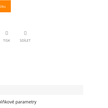
šíku
TISK
SDÍLET
lňkové parametry