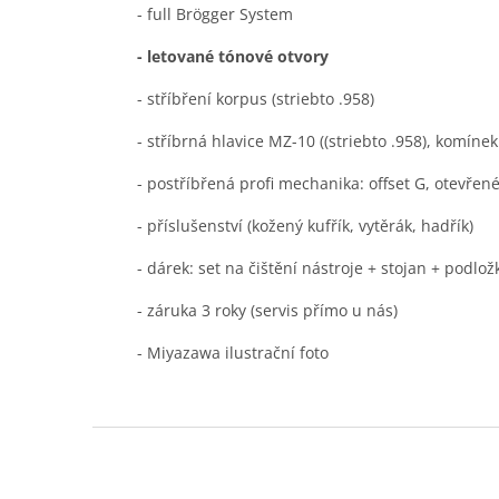
- full Brögger System
- letované tónové otvory
- stříbření korpus (striebto .958)
- stříbrná hlavice MZ-10 ((striebto .958), komínek 
- postříbřená profi mechanika: offset G, otevře
- příslušenství (kožený kufřík, vytěrák, hadřík)
- dárek: set na čištění nástroje + stojan + podl
- záruka 3 roky (servis přímo u nás)
- Miyazawa ilustrační foto
Z
á
p