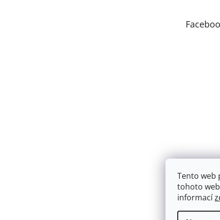
a
t
Faceboo
í
Tento web 
tohoto webu
informací
z