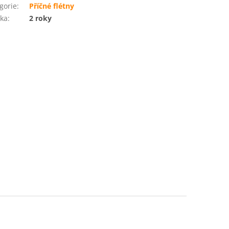
gorie
:
Příčné flétny
ka
:
2 roky