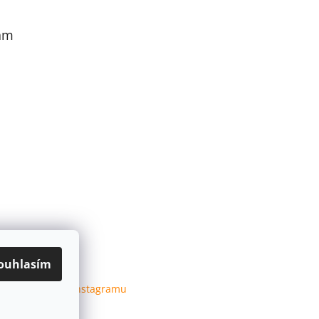
am
ouhlasím
Sledovat na Instagramu