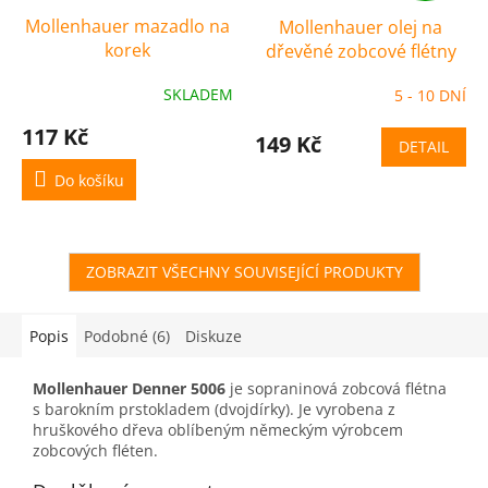
Mollenhauer mazadlo na
Mollenhauer olej na
korek
dřevěné zobcové flétny
SKLADEM
5 - 10 DNÍ
117 Kč
149 Kč
DETAIL
Do košíku
ZOBRAZIT VŠECHNY SOUVISEJÍCÍ PRODUKTY
Popis
Podobné (6)
Diskuze
Mollenhauer Denner 5006
je sopraninová zobcová flétna
s barokním prstokladem (dvojdírky). Je vyrobena z
hruškového dřeva oblíbeným německým výrobcem
zobcových fléten.