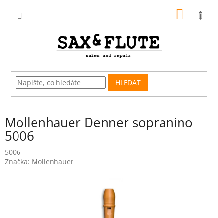
Přejít
NÁKUP
na
obsah
KOŠÍK
HLEDAT
Mollenhauer Denner sopranino
5006
5006
Značka:
Mollenhauer