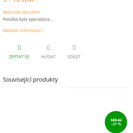
cena:
Možnosti doručení
Položka byla vyprodána…
Detailní informace
ZEPTAT SE
HLÍDAT
SDÍLET
Související produkty
189 Kč
–21 %