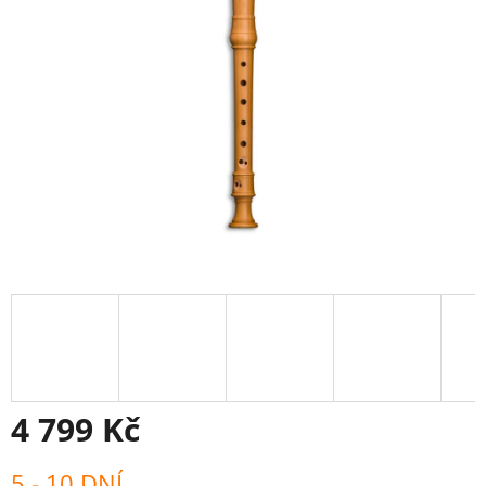
4 799 Kč
Měrná
5 - 10 DNÍ