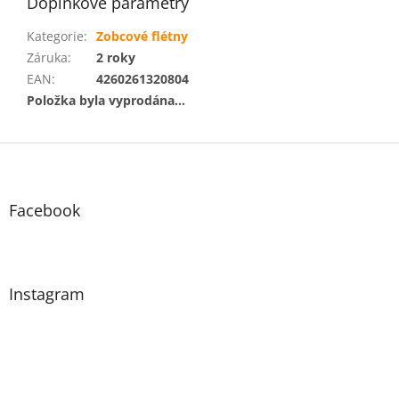
Doplňkové parametry
Kategorie
:
Zobcové flétny
Záruka
:
2 roky
EAN
:
4260261320804
Položka byla vyprodána…
Z
á
p
a
Facebook
t
í
Instagram