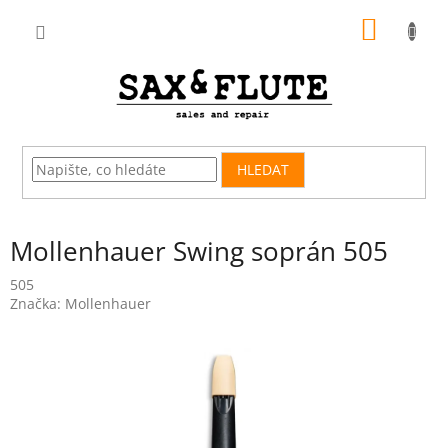
Přejít
NÁKUP
na
obsah
KOŠÍK
HLEDAT
Mollenhauer Swing soprán 505
505
Značka:
Mollenhauer