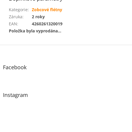
Kategorie
:
Zobcové flétny
Záruka
:
2 roky
EAN
:
4260261320019
Položka byla vyprodána…
Z
á
p
a
Facebook
t
í
Instagram