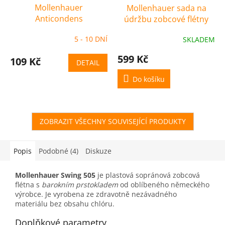
Mollenhauer
Mollenhauer sada na
Anticondens
údržbu zobcové flétny
5 - 10 DNÍ
SKLADEM
599 Kč
109 Kč
DETAIL
Do košíku
ZOBRAZIT VŠECHNY SOUVISEJÍCÍ PRODUKTY
Popis
Podobné (4)
Diskuze
Mollenhauer Swing 505
je plastová sopránová zobcová
flétna s
barokním prstokladem
od oblíbeného německého
výrobce. Je vyrobena ze zdravotně nezávadného
materiálu bez obsahu chlóru.
Doplňkové parametry