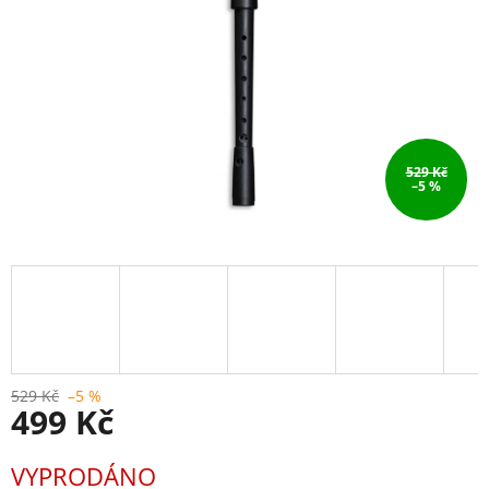
529 Kč
–5 %
529 Kč
–5 %
499 Kč
Měrná
VYPRODÁNO
cena: