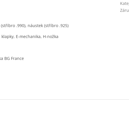
Kate
Záru
(stříbro .990), náustek (stříbro .925)
né klapky, E-mechanika, H-nožka
ožka BG France