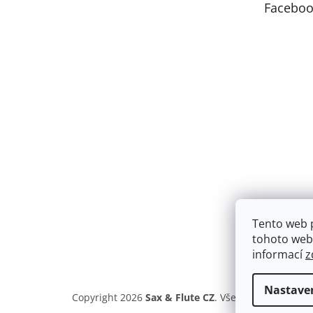
Faceboo
í
Tento web 
tohoto webu
informací
z
Nastave
Copyright 2026
Sax & Flute CZ
. Všechna práva vyh