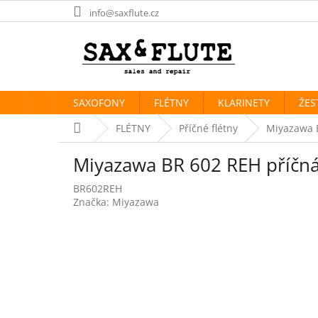
Přejít
info@saxflute.cz
na
obsah
SAXOFONY
FLÉTNY
KLARINETY
ŽES
Domů
FLÉTNY
Příčné flétny
Miyazawa B
Miyazawa BR 602 REH příčná
BR602REH
Značka:
Miyazawa