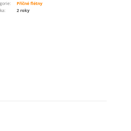
gorie
:
Příčné flétny
ka
:
2 roky