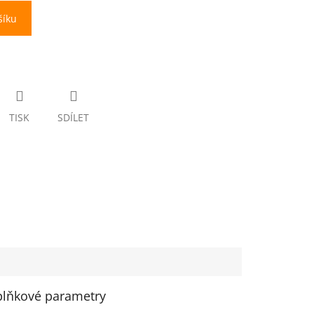
šíku
TISK
SDÍLET
lňkové parametry