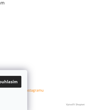
am
ouhlasím
Sledovat na Instagramu
Vytvořil Shoptet