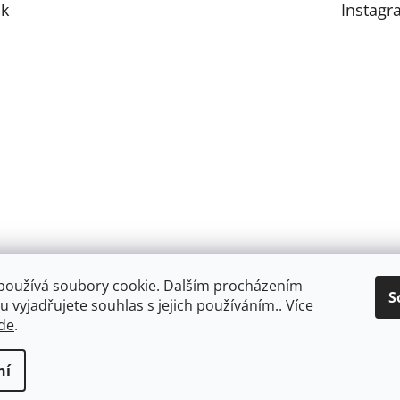
k
Instagr
používá soubory cookie. Dalším procházením
S
 vyjadřujete souhlas s jejich používáním.. Více
de
.
ní
razena.
Upravit nastavení cookies