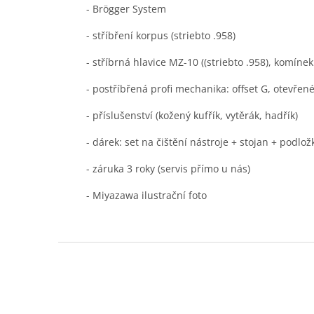
- Brögger System
- stříbření korpus (striebto .958)
- stříbrná hlavice MZ-10 ((striebto .958), komínek 
- postříbřená profi mechanika: offset G, otevře
- příslušenství (kožený kufřík, vytěrák, hadřík)
- dárek: set na čištění nástroje + stojan + podl
- záruka 3 roky (servis přímo u nás)
- Miyazawa ilustrační foto
Z
á
p
a
t