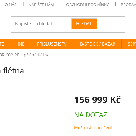
O NÁS
NAPIŠTE NÁM
OBCHODNÍ PODMÍNKY
PRODÁV
HLEDAT
TĚ
JINÉ
PŘÍSLUŠENSTVÍ
B-STOCK / BAZAR
SER
R 602 REH příčná flétna
 flétna
156 999 Kč
Měrná
NA DOTAZ
cena:
Možnosti doručení