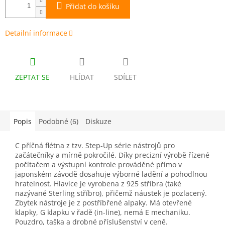
Přidat do košíku
Detailní informace
ZEPTAT SE
HLÍDAT
SDÍLET
Popis
Podobné (6)
Diskuze
C příčná flétna z tzv. Step-Up série nástrojů pro
začátečníky a mírně pokročilé. Díky precizní výrobě řízené
počítačem a výstupní kontrole prováděné přímo v
japonském závodě dosahuje výborné ladění a pohodlnou
hratelnost. Hlavice je vyrobena z 925 stříbra (také
nazývané Sterling stříbro), přičemž náustek je pozlacený.
Zbytek nástroje je z postříbřené alpaky. Má otevřené
klapky, G klapku v řadě (in-line), nemá E mechaniku.
Pouzdro, taška a drobné příslušenství v ceně.