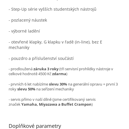
- Step-Up série vyšších studentských nástrojů
- pozlacený náustek
- výborné ladění
- otevřené klapky, G klapku v řadě (in-line), bez E
mechaniky
- pouzdro a příslušenství součástí
- prodloužená
záruka 3 roky
(tři servisní prohlídky nástroje v
celkové hodnotě 4500 Kč
zdarma
)
- prvních 6 let nabízíme
slevu 30%
na generální opravu + první 3
roky
slevu 50%
na seřízení mechaniky
- servis přímo v naší dílně (jsme certifikovaný servis
značek
Yamaha, Miyazawa a Buffet Crampon
)
Doplňkové parametry