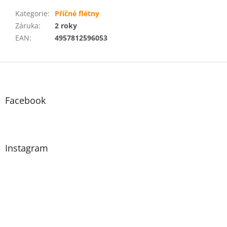
Kategorie
:
Příčné flétny
Záruka
:
2 roky
EAN
:
4957812596053
Z
á
p
a
Facebook
t
í
Instagram