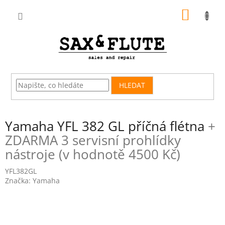
Přejít
NÁKUP
na
obsah
KOŠÍK
HLEDAT
Yamaha YFL 382 GL příčná flétna
+
ZDARMA 3 servisní prohlídky
nástroje (v hodnotě 4500 Kč)
YFL382GL
Značka:
Yamaha