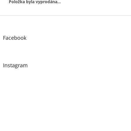
Položka byla vyprodána…
Z
á
p
a
Facebook
t
í
Instagram