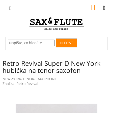
Přejít
NÁKUP
na
obsah
KOŠÍK
HLEDAT
Retro Revival Super D New York
hubička na tenor saxofon
NEW-YORK-TENOR-SAXOPHONE
Značka:
Retro Revival