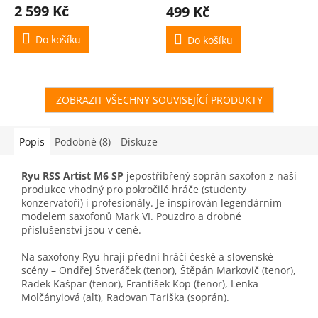
2 599 Kč
499 Kč
Do košíku
Do košíku
ZOBRAZIT VŠECHNY SOUVISEJÍCÍ PRODUKTY
Popis
Podobné (8)
Diskuze
Ryu RSS Artist M6 SP
je
postříbřený
soprán saxofon z naší
produkce vhodný pro pokročilé hráče (studenty
konzervatoří) i profesionály. Je inspirován legendárním
modelem saxofonů Mark VI. Pouzdro a drobné
příslušenství jsou v ceně.
Na saxofony Ryu hrají přední hráči české a slovenské
scény – Ondřej Štveráček (tenor), Štěpán Markovič (tenor),
Radek Kašpar (tenor), František Kop (tenor), Lenka
Molčányiová (alt), Radovan Tariška (soprán).