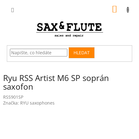
Přejít
NÁKUP
na
obsah
KOŠÍK
HLEDAT
Ryu RSS Artist M6 SP soprán
saxofon
RSS901SP
Značka:
RYU saxophones