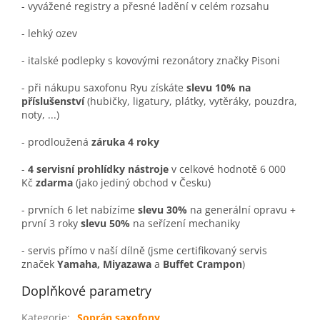
- vyvážené registry a přesné ladění v celém rozsahu
- lehký ozev
- italské podlepky s kovovými rezonátory značky Pisoni
- při nákupu saxofonu Ryu získáte
slevu 10% na
příslušenství
(hubičky, ligatury, plátky, vytěráky, pouzdra,
noty, ...)
- prodloužená
záruka 4 roky
-
4 servisní prohlídky nástroje
v celkové hodnotě 6 000
Kč
zdarma
(jako jediný obchod v Česku)
- prvních 6 let nabízíme
slevu 30%
na generální opravu +
první 3 roky
slevu 50%
na seřízení mechaniky
- servis přímo v naší dílně (jsme certifikovaný servis
značek
Yamaha, Miyazawa
a
Buffet Crampon
)
Doplňkové parametry
Kategorie
:
Soprán saxofony