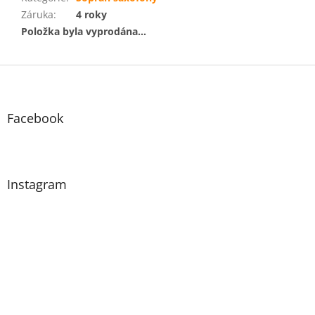
Záruka
:
4 roky
Položka byla vyprodána…
Z
á
p
a
Facebook
t
í
Instagram