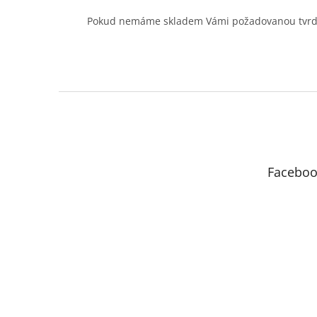
Pokud nemáme skladem Vámi požadovanou tvrdos
Z
á
p
a
t
Faceboo
í