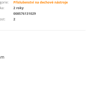
gorie
:
Příslušenství na dechové nástroje
ka
:
2 roky
:
008576131029
ost
:
2
am