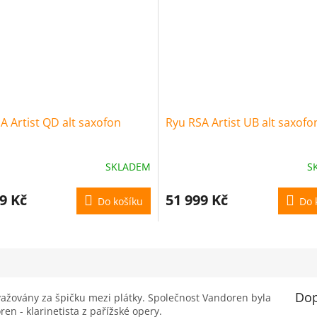
A Artist QD alt saxofon
Ryu RSA Artist UB alt saxofo
SKLADEM
S
9 Kč
51 999 Kč
Do košíku
Do 
Dop
ažovány za špičku mezi plátky. Společnost Vandoren byla
ren - klarinetista z pařížské opery.