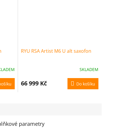
n
RYU RSA Artist M6 U alt saxofon
KLADEM
SKLADEM
66 999 Kč
košíku
Do košíku
lňkové parametry