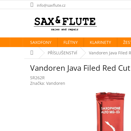
Přejít
info@saxflute.cz
na
obsah
SAXOFONY
FLÉTNY
KLARINETY
ŽES
Domů
PŘÍSLUŠENSTVÍ
Vandoren Java Filed R
Vandoren Java Filed Red Cut 
SR262R
Značka:
Vandoren