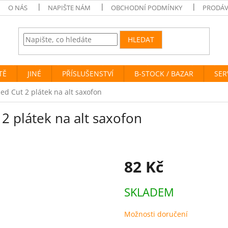
O NÁS
NAPIŠTE NÁM
OBCHODNÍ PODMÍNKY
PRODÁV
HLEDAT
TĚ
JINÉ
PŘÍSLUŠENSTVÍ
B-STOCK / BAZAR
SER
ed Cut 2 plátek na alt saxofon
2 plátek na alt saxofon
82 Kč
Měrná
SKLADEM
cena:
Možnosti doručení