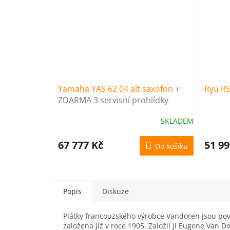
Yamaha YAS 62 04 alt saxofon
+
Ryu RS
ZDARMA 3 servisní prohlídky
nástroje (v hodnotě 4500 Kč)
SKLADEM
67 777 Kč
51 99
Do košíku
Popis
Diskuze
Plátky francouzského výrobce Vandoren jsou pov
založena již v roce 1905. Založil ji Eugene Van Do