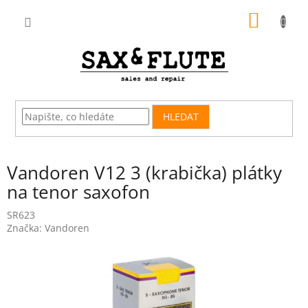
Přejít
NÁKUP
na
obsah
KOŠÍK
HLEDAT
Vandoren V12 3 (krabička) plátky
na tenor saxofon
SR623
Značka:
Vandoren