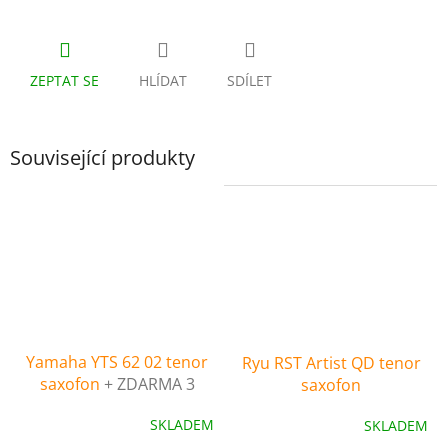
ZEPTAT SE
HLÍDAT
SDÍLET
Související produkty
Yamaha YTS 62 02 tenor
Ryu RST Artist QD tenor
saxofon
+ ZDARMA 3
saxofon
servisní prohlídky
SKLADEM
SKLADEM
nástroje (v hodnotě 4500