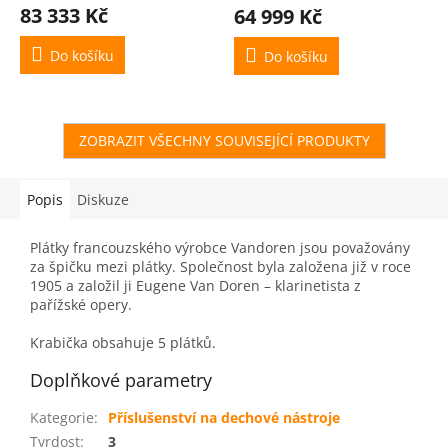
Kč)
83 333 Kč
64 999 Kč
Do košíku
Do košíku
ZOBRAZIT VŠECHNY SOUVISEJÍCÍ PRODUKTY
Popis
Diskuze
Plátky francouzského výrobce Vandoren jsou považovány
za špičku mezi plátky. Společnost byla založena již v roce
1905 a založil ji Eugene Van Doren – klarinetista z
pařížské opery.
Krabička obsahuje 5 plátků.
Doplňkové parametry
Kategorie
:
Příslušenství na dechové nástroje
Tvrdost
:
3