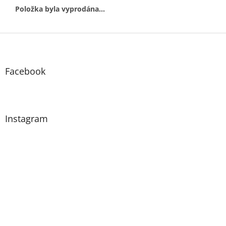
Položka byla vyprodána…
Z
á
p
a
Facebook
t
í
Instagram