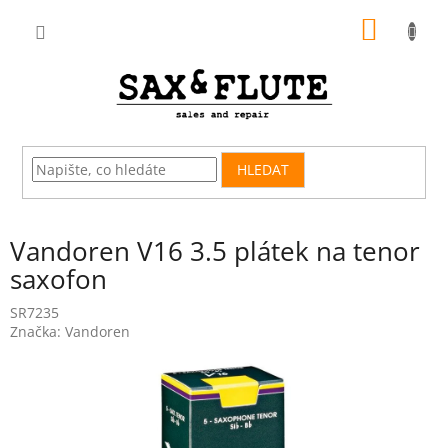
Přejít
NÁKUP
na
obsah
KOŠÍK
HLEDAT
Vandoren V16 3.5 plátek na tenor
saxofon
SR7235
Značka:
Vandoren