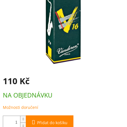
110 Kč
Měrná
NA OBJEDNÁVKU
cena:
Možnosti doručení
Přidat do košíku