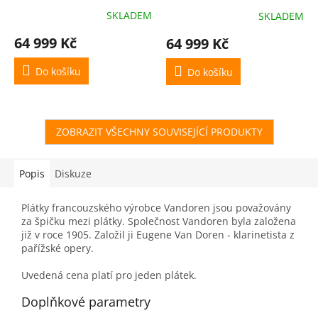
SKLADEM
SKLADEM
64 999 Kč
64 999 Kč
Do košíku
Do košíku
ZOBRAZIT VŠECHNY SOUVISEJÍCÍ PRODUKTY
Popis
Diskuze
Plátky francouzského výrobce Vandoren jsou považovány
za špičku mezi plátky. Společnost Vandoren byla založena
již v roce 1905. Založil ji Eugene Van Doren - klarinetista z
pařížské opery.
Uvedená cena platí pro jeden plátek.
Doplňkové parametry