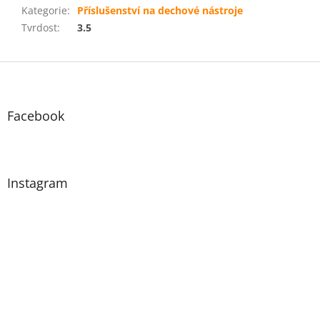
Kategorie
:
Příslušenství na dechové nástroje
Tvrdost
:
3.5
Z
á
p
a
Facebook
t
í
Instagram