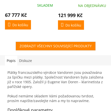
servisní prohlídky
3 servisní prohlídky
SKLADEM
NA OBJEDNÁVKU
nástroje (v hodnotě 4500
nástroje (v hodnotě 4500
Kč)
Kč)
67 777 Kč
121 999 Kč
Do košíku
Do košíku
ZOBRAZIT VŠECHNY SOUVISEJÍCÍ PRODUKTY
Popis
Diskuze
Plátky francouzského výrobce Vandoren jsou považována
za špičku mezi plátky. Společnost Vandoren byla založena
již v roce 1905. Založil ji Eugene Van Doren - klarinetista z
pařížské opery.
Pokud nemáme skladem Vámi požadovanou tvrdost,
prosím napište/zavolejte nám a my to napravíme.
Doplňkové parametry