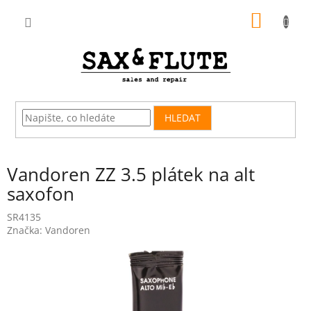
Přejít
NÁKUP
na
obsah
KOŠÍK
HLEDAT
Vandoren ZZ 3.5 plátek na alt
saxofon
SR4135
Značka:
Vandoren