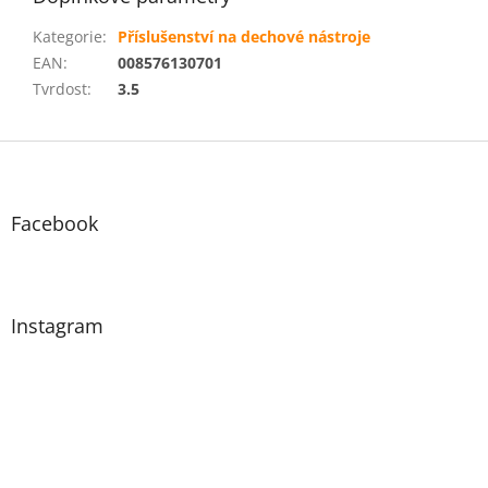
Kategorie
:
Příslušenství na dechové nástroje
EAN
:
008576130701
Tvrdost
:
3.5
Z
á
p
a
Facebook
t
í
Instagram