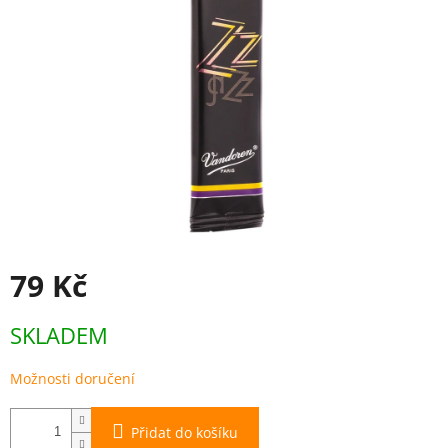
79 Kč
Měrná
SKLADEM
cena:
Možnosti doručení
Přidat do košíku