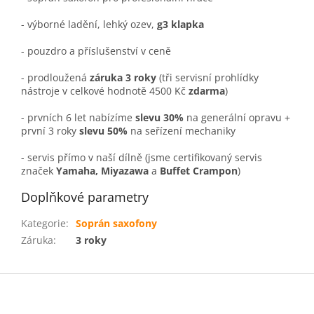
- výborné ladění, lehký ozev,
g3 klapka
- pouzdro a příslušenství v ceně
- prodloužená
záruka 3 roky
(tři servisní prohlídky
nástroje v celkové hodnotě 4500 Kč
zdarma
)
- prvních 6 let nabízíme
slevu 30%
na generální opravu +
první 3 roky
slevu 50%
na seřízení mechaniky
- servis přímo v naší dílně (jsme certifikovaný servis
značek
Yamaha, Miyazawa
a
Buffet Crampon
)
Doplňkové parametry
Kategorie
:
Soprán saxofony
Záruka
:
3 roky
Z
á
p