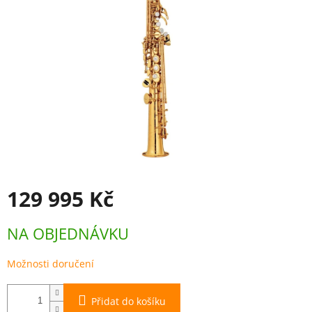
129 995 Kč
Měrná
NA OBJEDNÁVKU
cena:
Možnosti doručení
Přidat do košíku