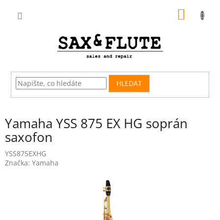
Přejít
NÁKUP
na
obsah
KOŠÍK
HLEDAT
Yamaha YSS 875 EX HG soprán
saxofon
YSS875EXHG
Značka:
Yamaha