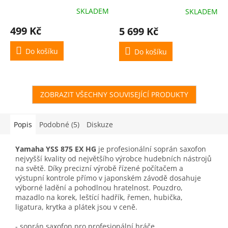
SKLADEM
SKLADEM
499 Kč
5 699 Kč
Do košíku
Do košíku
ZOBRAZIT VŠECHNY SOUVISEJÍCÍ PRODUKTY
Popis
Podobné (5)
Diskuze
Yamaha YSS 875 EX HG
je profesionální soprán saxofon
nejvyšší kvality od největšího výrobce hudebních nástrojů
na světě. Díky precizní výrobě řízené počítačem a
výstupní kontrole přímo v japonském závodě dosahuje
výborné ladění a pohodlnou hratelnost. Pouzdro,
mazadlo na korek, leštící hadřík, řemen, hubička,
ligatura, krytka a plátek jsou v ceně.
- soprán saxofon pro profesionální hráče