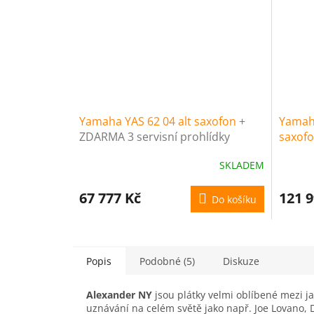
Yamaha YAS 62 04 alt saxofon
+
Yamah
ZDARMA 3 servisní prohlídky
saxof
nástroje (v hodnotě 4500 Kč)
prohlí
SKLADEM
4500 K
67 777 Kč
121 9
Do košíku
Popis
Podobné (5)
Diskuze
Alexander NY
jsou plátky velmi oblíbené mezi j
uznávání na celém světě jako např. Joe Lovano,