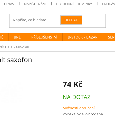
O NÁS
NAPIŠTE NÁM
OBCHODNÍ PODMÍNKY
PRODÁV
HLEDAT
TĚ
JINÉ
PŘÍSLUŠENSTVÍ
B-STOCK / BAZAR
SER
ek na alt saxofon
alt saxofon
74 Kč
Měrná
NA DOTAZ
cena:
Možnosti doručení
Položka byla vyprodána…