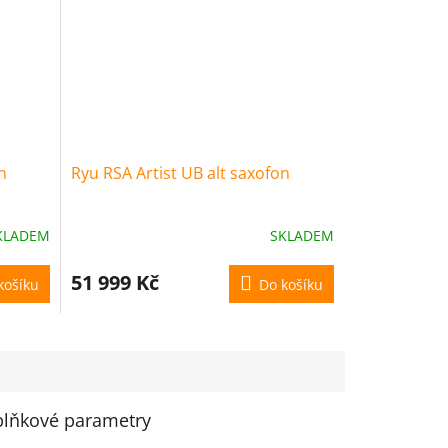
n
Ryu RSA Artist UB alt saxofon
KLADEM
SKLADEM
51 999 Kč
košíku
Do košíku
lňkové parametry