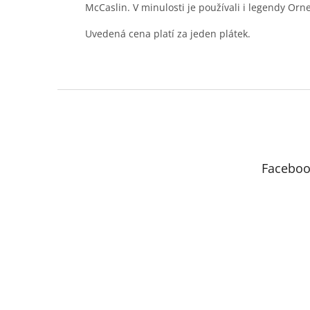
McCaslin. V minulosti je používali i legendy Or
Uvedená cena platí za jeden plátek.
Z
á
p
a
t
Faceboo
í