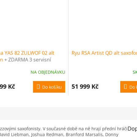
a YAS 82 ZULWOF 02 alt
Ryu RSA Artist QD alt saxofo
on
+ ZDARMA 3 servisní
dky nástroje (v hodnotě
NA OBJEDNÁVKU
S
č)
99 Kč
51 999 Kč
Do košíku
Do 
Dop
azzovými saxofonisty. V současné době na ně hrají přední hráči
 David Liebman, Joshua Redman, Branford Marsalis, Donny