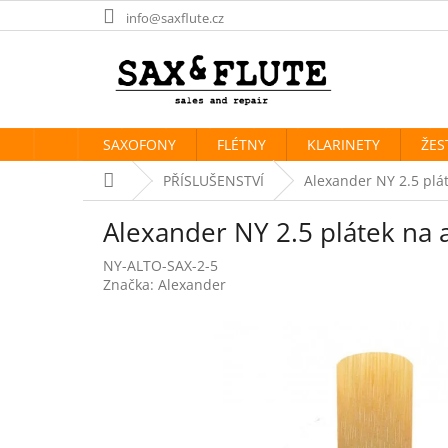
Přejít
info@saxflute.cz
na
obsah
SAXOFONY
FLÉTNY
KLARINETY
ŽES
Domů
PŘÍSLUŠENSTVÍ
Alexander NY 2.5 plát
Alexander NY 2.5 plátek na 
NY-ALTO-SAX-2-5
Značka:
Alexander