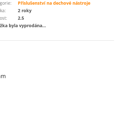
gorie
:
Příslušenství na dechové nástroje
ka
:
2 roky
ost
:
2.5
žka byla vyprodána…
am