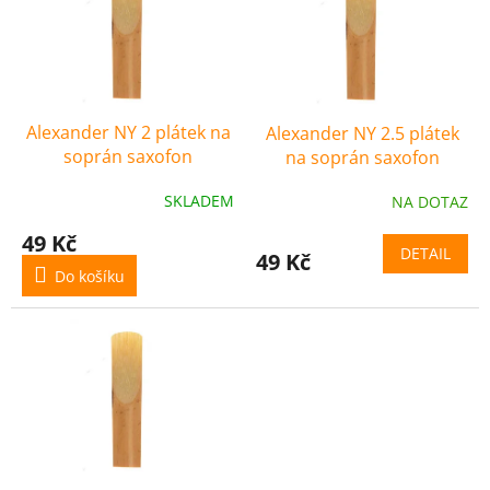
i
r
s
o
p
d
r
u
o
k
Alexander NY 2 plátek na
Alexander NY 2.5 plátek
d
t
soprán saxofon
na soprán saxofon
u
ů
k
SKLADEM
NA DOTAZ
t
ů
49 Kč
DETAIL
49 Kč
Do košíku