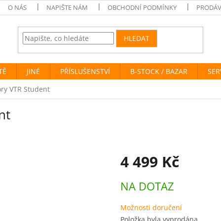
O NÁS
NAPIŠTE NÁM
OBCHODNÍ PODMÍNKY
PRODÁV
HLEDAT
TĚ
JINÉ
PŘÍSLUŠENSTVÍ
B-STOCK / BAZAR
SER
ory VTR Student
nt
4 499 Kč
Měrná
NA DOTAZ
cena:
Možnosti doručení
Položka byla vyprodána…