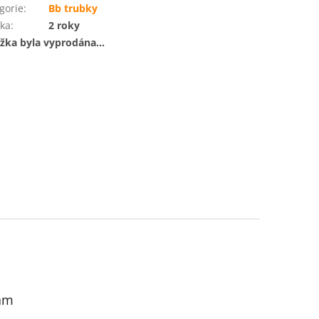
gorie
:
Bb trubky
ka
:
2 roky
žka byla vyprodána…
am