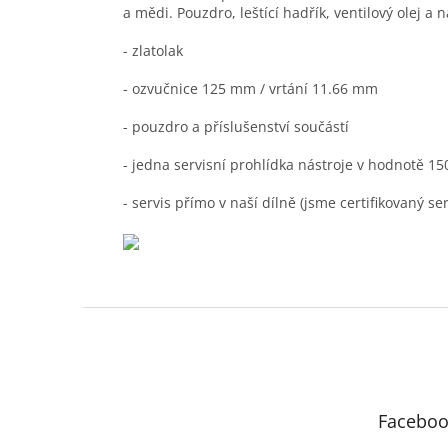
a mědi. Pouzdro, leštící hadřík, ventilový olej a 
- zlatolak
- ozvučnice 125 mm / vrtání 11.66 mm
- pouzdro a příslušenství součástí
- jedna servisní prohlídka nástroje v hodnotě 1
- servis přímo v naší dílně (jsme certifikovaný s
Z
á
p
a
t
Faceboo
í