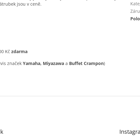
Kate
nátrubek jsou v ceně.
Záru
Polo
500 Kč
zdarma
ervis značek
Yamaha, Miyazawa
a
Buffet Crampon
)
k
Instagr