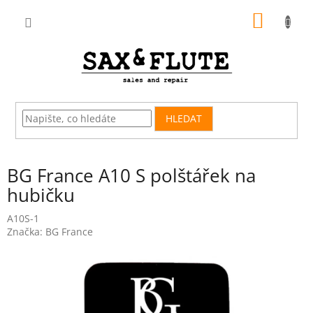
Přejít
NÁKUP
na
obsah
KOŠÍK
HLEDAT
BG France A10 S polštářek na
hubičku
A10S-1
Značka:
BG France