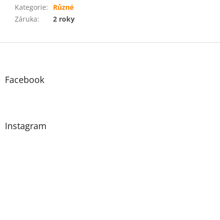
Kategorie
:
Různé
Záruka
:
2 roky
Z
á
p
a
Facebook
t
í
Instagram