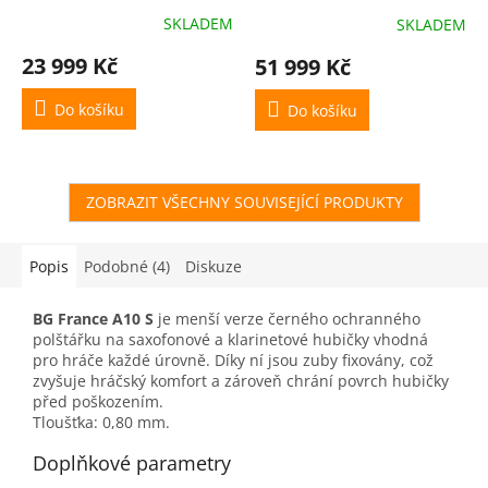
SKLADEM
SKLADEM
23 999 Kč
51 999 Kč
Do košíku
Do košíku
ZOBRAZIT VŠECHNY SOUVISEJÍCÍ PRODUKTY
Popis
Podobné (4)
Diskuze
BG France A10 S
je menší verze černého ochranného
polštářku na saxofonové a klarinetové hubičky vhodná
pro hráče každé úrovně. Díky ní jsou zuby fixovány, což
zvyšuje hráčský komfort a zároveň chrání povrch hubičky
před poškozením.
​Tloušťka: 0,80 mm.
Doplňkové parametry