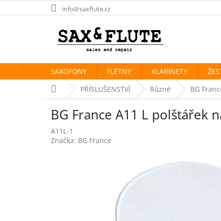
Přejít
info@saxflute.cz
na
obsah
SAXOFONY
FLÉTNY
KLARINETY
ŽES
Domů
PŘÍSLUŠENSTVÍ
Různé
BG Franc
BG France A11 L polštářek n
A11L-1
Značka:
BG France