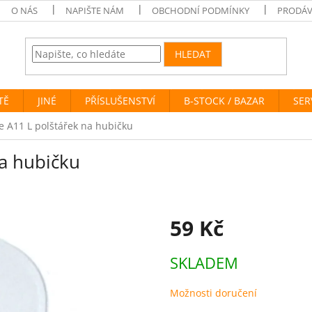
O NÁS
NAPIŠTE NÁM
OBCHODNÍ PODMÍNKY
PRODÁV
HLEDAT
TĚ
JINÉ
PŘÍSLUŠENSTVÍ
B-STOCK / BAZAR
SER
e A11 L polštářek na hubičku
a hubičku
59 Kč
Měrná
SKLADEM
cena:
Možnosti doručení