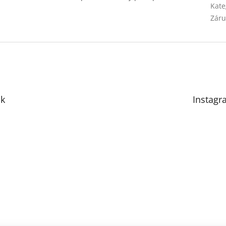
Kate
Záru
k
Instagr