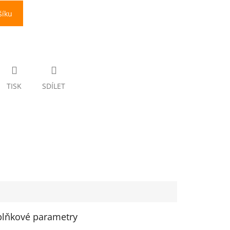
šíku
TISK
SDÍLET
lňkové parametry