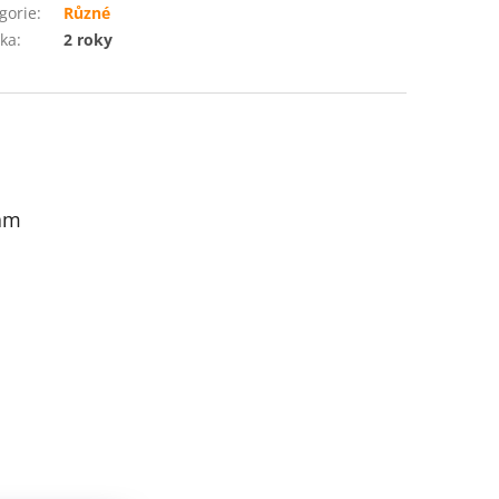
gorie
:
Různé
ka
:
2 roky
am