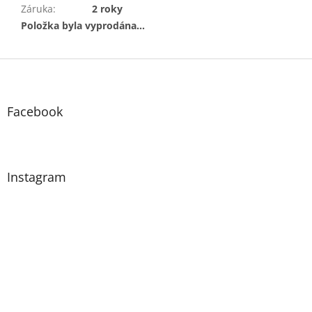
Záruka
:
2 roky
Položka byla vyprodána…
Z
á
p
a
Facebook
t
í
Instagram