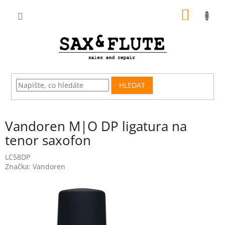
Přejít
NÁKUP
na
obsah
KOŠÍK
HLEDAT
Vandoren M|O DP ligatura na
tenor saxofon
LC58DP
Značka:
Vandoren