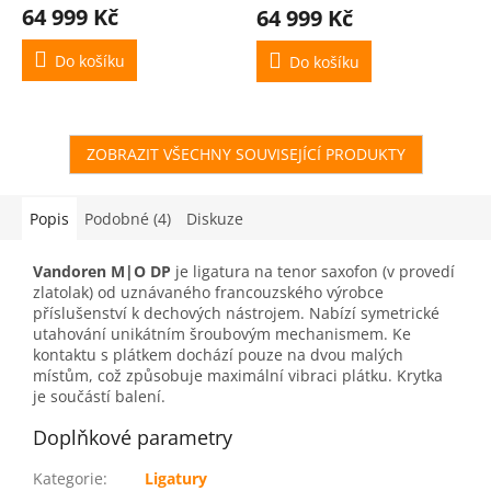
64 999 Kč
64 999 Kč
Do košíku
Do košíku
ZOBRAZIT VŠECHNY SOUVISEJÍCÍ PRODUKTY
Popis
Podobné (4)
Diskuze
Vandoren M|O DP
je ligatura na tenor saxofon (v provedí
zlatolak) od uznávaného francouzského výrobce
příslušenství k dechových nástrojem. Nabízí symetrické
utahování unikátním šroubovým mechanismem. Ke
kontaktu s plátkem dochází pouze na dvou malých
místům, což způsobuje maximální vibraci plátku. Krytka
je součástí balení.
Doplňkové parametry
Kategorie
:
Ligatury