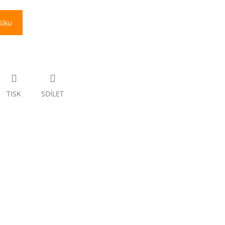
šíku
TISK
SDÍLET