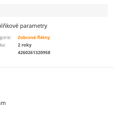
lňkové parametry
gorie
:
Zobcové flétny
ka
:
2 roky
:
4260261320958
am