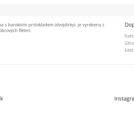
Dop
na s barokním prstokladem (dvojdírky). Je vyrobena z
bcových fléten.
Kate
Záru
EAN
k
Instagr