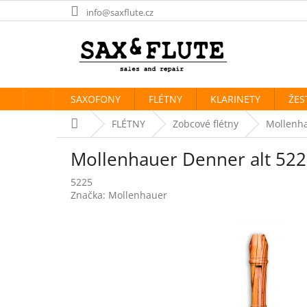
Přejít
info@saxflute.cz
na
obsah
SAXOFONY
FLÉTNY
KLARINETY
ŽES
Domů
FLÉTNY
Zobcové flétny
Mollenha
Mollenhauer Denner alt 52
5225
Značka:
Mollenhauer