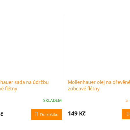
hauer sada na údržbu
Mollenhauer olej na dřevěn
é flétny
zobcové flétny
SKLADEM
5 
149 Kč
Kč
D
Do košíku