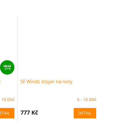
189 Kč
–21 %
é
SF Winds stojan na noty
- 10 DNÍ
5 - 10 DNÍ
777 Kč
ETAIL
DETAIL