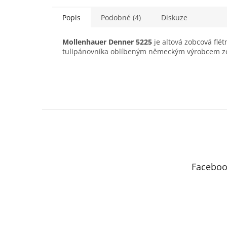
Popis
Podobné (4)
Diskuze
Mollenhauer Denner 5225
je altová zobcová flét
tulipánovníka oblíbeným německým výrobcem zo
Z
á
p
a
t
Faceboo
í