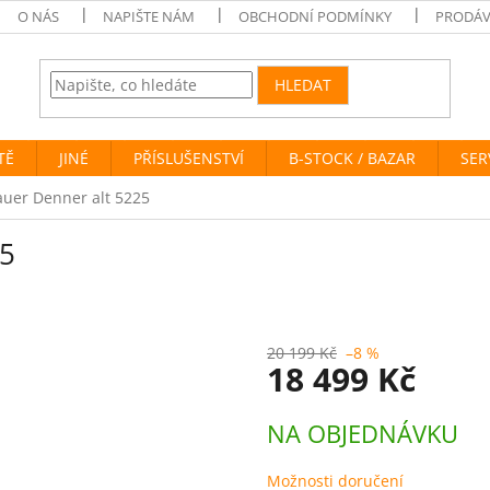
O NÁS
NAPIŠTE NÁM
OBCHODNÍ PODMÍNKY
PRODÁV
HLEDAT
TĚ
JINÉ
PŘÍSLUŠENSTVÍ
B-STOCK / BAZAR
SER
uer Denner alt 5225
25
20 199 Kč
–8 %
18 499 Kč
Měrná
NA OBJEDNÁVKU
cena:
Možnosti doručení