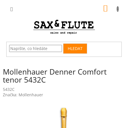
Přejít
NÁKUP
na
obsah
KOŠÍK
HLEDAT
Mollenhauer Denner Comfort
tenor 5432C
5432C
Značka:
Mollenhauer