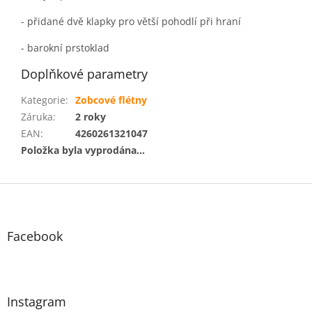
- přidané dvě klapky pro větší pohodlí při hraní
- barokní prstoklad
Doplňkové parametry
Kategorie
:
Zobcové flétny
Záruka
:
2 roky
EAN
:
4260261321047
Položka byla vyprodána…
Z
á
p
a
Facebook
t
í
Instagram