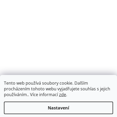
Tento web používá soubory cookie. Dalším
procházením tohoto webu vyjadřujete souhlas s jejich
Sledovat na Instagramu
používáním.. Více informací
zde
.
Vytvořil Shoptet
Nastavení