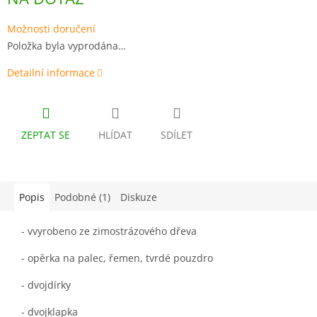
cena:
Možnosti doručení
Položka byla vyprodána…
Detailní informace
ZEPTAT SE
HLÍDAT
SDÍLET
Popis
Podobné (1)
Diskuze
- vvyrobeno ze zimostrázového dřeva
- opěrka na palec, řemen, tvrdé pouzdro
- dvojdírky
- dvojklapka