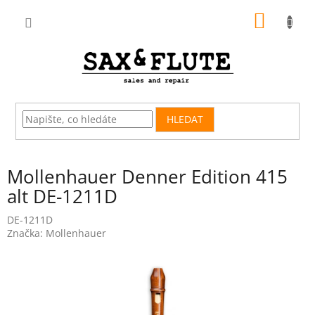
Přejít
NÁKUP
na
obsah
KOŠÍK
HLEDAT
Mollenhauer Denner Edition 415
alt DE-1211D
DE-1211D
Značka:
Mollenhauer