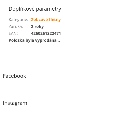
Doplňkové parametry
Kategorie
:
Zobcové flétny
Záruka
:
2 roky
EAN
:
4260261322471
Položka byla vyprodána…
Z
á
p
a
Facebook
t
í
Instagram