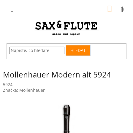
Přejít
NÁKUP
na
obsah
KOŠÍK
HLEDAT
Mollenhauer Modern alt 5924
5924
Značka:
Mollenhauer