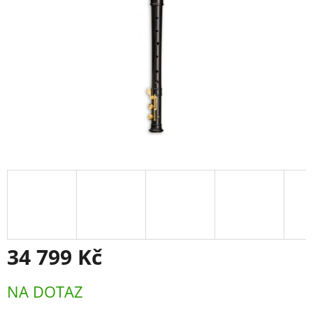
34 799 Kč
Měrná
NA DOTAZ
cena: