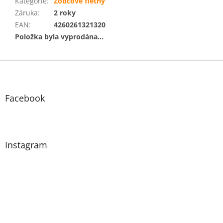
Kategorie
:
Zobcové flétny
Záruka
:
2 roky
EAN
:
4260261321320
Položka byla vyprodána…
Z
á
p
a
Facebook
t
í
Instagram