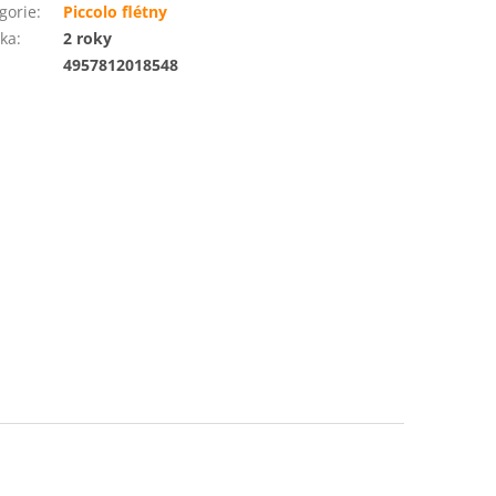
gorie
:
Piccolo flétny
ka
:
2 roky
:
4957812018548