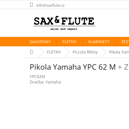
Přejít
info@saxflute.cz
na
obsah
SAXOFONY
FLÉTNY
KLARINETY
ŽES
Domů
FLÉTNY
Piccolo flétny
Pikola Ya
Pikola Yamaha YPC 62 M
+ Z
YPC62M
Značka:
Yamaha