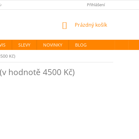
ANÉ ZNAČKY
PODMÍNKY OCHRANY OSOBNÍCH ÚDAJŮ
Přihlášení
NÁKUPNÍ
Prázdný košík
KOŠÍK
VIS
SLEVY
NOVINKY
BLOG
4500 Kč)
 (v hodnotě 4500 Kč)