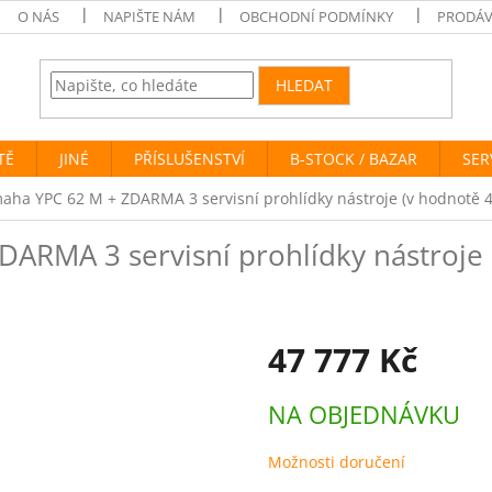
O NÁS
NAPIŠTE NÁM
OBCHODNÍ PODMÍNKY
PRODÁV
HLEDAT
TĚ
JINÉ
PŘÍSLUŠENSTVÍ
B-STOCK / BAZAR
SER
maha YPC 62 M
+ ZDARMA 3 servisní prohlídky nástroje (v hodnotě 
DARMA 3 servisní prohlídky nástroje
47 777 Kč
Měrná
NA OBJEDNÁVKU
cena:
Možnosti doručení