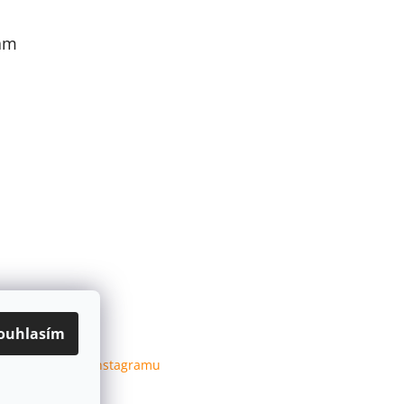
am
ouhlasím
Sledovat na Instagramu