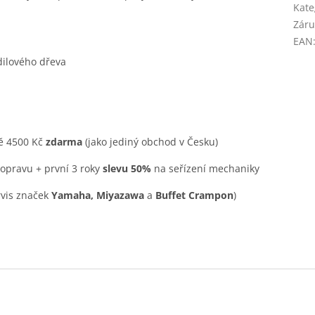
Kate
Záru
EAN
dilového dřeva
ě 4500 Kč
zdarma
(jako jediný obchod v Česku)
opravu + první 3 roky
slevu 50%
na seřízení mechaniky
rvis značek
Yamaha, Miyazawa
a
Buffet Crampon
)