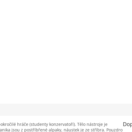
Dop
okročilé hráče (studenty konzervatoří). Tělo nástroje je
nika jsou z postříbřené alpaky, náustek je ze stříbra. Pouzdro