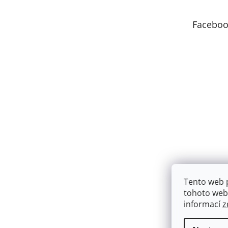
a
t
Faceboo
í
Tento web 
tohoto webu
informací
z