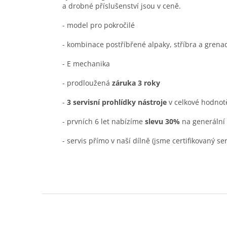
a drobné příslušenství jsou v ceně.
- model pro pokročilé
- kombinace postříbřené alpaky, stříbra a grena
- E mechanika
- prodloužená
záruka 3 roky
-
3 servisní prohlídky nástroje
v celkové hodnot
- prvních 6 let nabízíme
slevu 30%
na generální 
- servis přímo v naší dílně (jsme certifikovaný se
Z
á
p