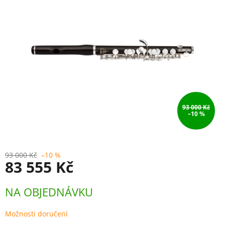
93 000 Kč
–10 %
93 000 Kč
–10 %
83 555 Kč
Měrná
NA OBJEDNÁVKU
cena:
Možnosti doručení