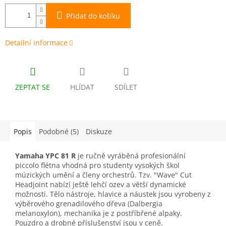
Přidat do košíku
Detailní informace
ZEPTAT SE
HLÍDAT
SDÍLET
Popis
Podobné (5)
Diskuze
Yamaha YPC 81 R
je ručně vyráběná profesionální
piccolo flétna vhodná pro studenty vysokých škol
múzických umění a členy orchestrů. Tzv. "Wave" Cut
Headjoint nabízí ještě lehčí ozev a větší dynamické
možnosti. Tělo nástroje, hlavice a náustek jsou vyrobeny z
výběrového grenadilového dřeva (Dalbergia
melanoxylon), mechanika je z postříbřené alpaky.
Pouzdro a drobné příslušenství jsou v ceně.