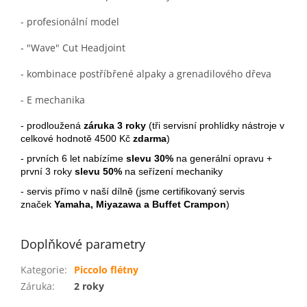
- profesionální model
- "Wave" Cut Headjoint
- kombinace postříbřené alpaky a grenadilového dřeva
- E mechanika
- prodloužená
záruka 3 roky
(tři servisní prohlídky nástroje v
celkové hodnotě 4500 Kč
zdarma
)
- prvních 6 let nabízíme
slevu 30%
na generální opravu +
první 3 roky
slevu 50%
na seřízení mechaniky
- servis přímo v naší dílně (jsme certifikovaný servis
značek
Yamaha, Miyazawa a Buffet Crampon
)
Doplňkové parametry
Kategorie
:
Piccolo flétny
Záruka
:
2 roky