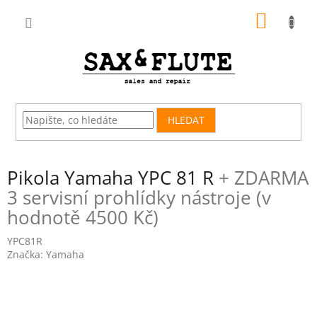
Přejít
NÁKUP
na
obsah
KOŠÍK
HLEDAT
Pikola Yamaha YPC 81 R
+ ZDARMA
3 servisní prohlídky nástroje (v
hodnotě 4500 Kč)
YPC81R
Značka:
Yamaha