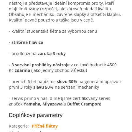
nástroji a představuje ideální kompromis pro ty, kteří
mají limitovaný rozpočet, ale zároveň hledají kvalitu.
Obsahuje E mechaniku, zavřené klapky a offset G klapku.
Kvalitní pevné pouzdro a taška jsou v ceně.
- kvalitní studentská flétna za výbornou cenu
- stříbrná hlavice
- prodloužená
záruka 3 roky
-
3 servisní prohlídky nástroje
v celkové hodnotě 4500
Kč
zdarma
(jako jediný obchod v Česku)
- prvních 6 let nabízíme
slevu 30%
na generální opravu +
první 3 roky
slevu 50%
na seřízení mechaniky
- servis přímo v naší dílně (jsme certifikovaný servis
značek
Yamaha, Miyazawa
a
Buffet Crampon
)
Doplňkové parametry
Kategorie
:
Příčné flétny