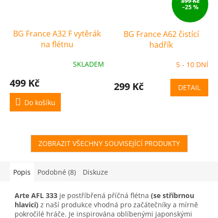
399 Kč
–25 %
BG France A32 F vytěrák
BG France A62 čistící
na flétnu
hadřík
SKLADEM
5 - 10 DNÍ
499 Kč
299 Kč
DETAIL
Do košíku
ZOBRAZIT VŠECHNY SOUVISEJÍCÍ PRODUKTY
Popis
Podobné (8)
Diskuze
Arte AFL 333
je postříbřená příčná flétna
(se stříbrnou
hlavicí)
z naší produkce vhodná pro začátečníky a mírně
pokročilé hráče. Je inspirována oblíbenými japonskými