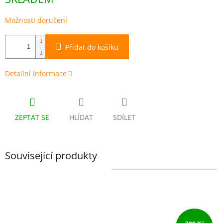
cena:
Možnosti doručení
Přidat do košíku
Detailní informace
ZEPTAT SE
HLÍDAT
SDÍLET
Související produkty