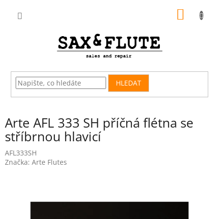
Přejít
NÁKUP
na
obsah
KOŠÍK
HLEDAT
Arte AFL 333 SH příčná flétna se
stříbrnou hlavicí
AFL333SH
Značka:
Arte Flutes