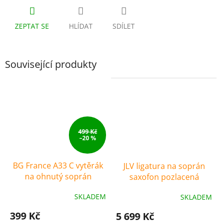
ZEPTAT SE
HLÍDAT
SDÍLET
Související produkty
499 Kč
–20 %
BG France A33 C vytěrák
JLV ligatura na soprán
na ohnutý soprán
saxofon pozlacená
saxofón
SKLADEM
SKLADEM
399 Kč
5 699 Kč