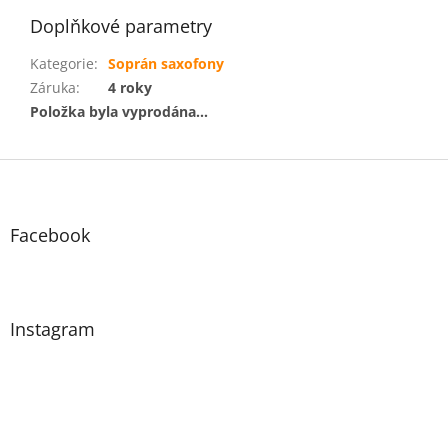
Doplňkové parametry
Kategorie
:
Soprán saxofony
Záruka
:
4 roky
Položka byla vyprodána…
Z
á
p
a
Facebook
t
í
Instagram