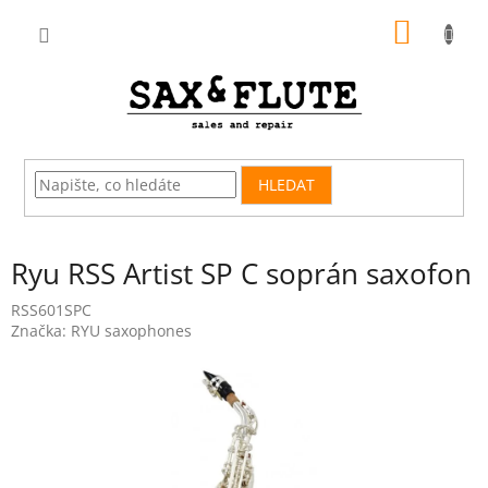
Přejít
NÁKUP
na
obsah
KOŠÍK
HLEDAT
Ryu RSS Artist SP C soprán saxofon
RSS601SPC
Značka:
RYU saxophones