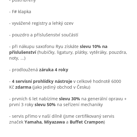
- F# klapka
- vyvážené registry a lehký ozev
- pouzdro a příslušenství součástí
- při nákupu saxofonu Ryu získáte
slevu 10% na
příslušenství
(hubičky, ligatury, plátky, vytěráky, pouzdra,
noty, ...)
- prodloužená
záruka 4 roky
-
4 servisní prohlídky nástroje
v celkové hodnotě 6000
Kč
zdarma
(jako jediný obchod v Česku)
- prvních 6 let nabízíme
slevu 30%
na generální opravu +
první 3 roky
slevu 50%
na seřízení mechaniky
- servis přímo v naší dílně (jsme certifikovaný servis
značek
Yamaha, Miyazawa
a
Buffet Crampon
)