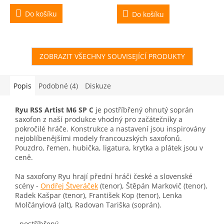
Do košíku
Do košíku
ZOBRAZIT VŠECHNY SOUVISEJÍCÍ PRODUKTY
Popis
Podobné (4)
Diskuze
Ryu RSS Artist M6 SP C
je postříbřený ohnutý soprán
saxofon z naší produkce vhodný pro začátečníky a
pokročilé hráče. Konstrukce a nastavení jsou inspirovány
nejoblíbenějšími modely francouzských saxofonů.
Pouzdro, řemen, hubička, ligatura, krytka a plátek jsou v
ceně.
Na saxofony Ryu hrají přední hráči české a slovenské
scény -
Ondřej Štveráček
(tenor), Štěpán Markovič (tenor),
Radek Kašpar (tenor), František Kop (tenor), Lenka
Molčányiová (alt), Radovan Tariška (soprán).
- postříbřený