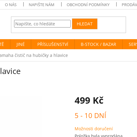
O NÁS
NAPIŠTE NÁM
OBCHODNÍ PODMÍNKY
PRODÁV
HLEDAT
TĚ
JINÉ
PŘÍSLUŠENSTVÍ
B-STOCK / BAZAR
SER
amaha čistič na hubičky a hlavice
lavice
499 Kč
Měrná
5 - 10 DNÍ
cena:
Možnosti doručení
Položka byla vyprodána…