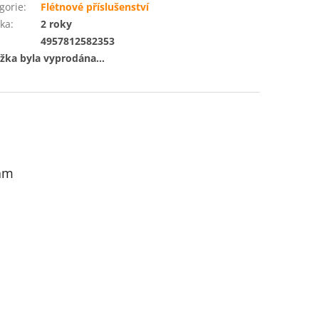
gorie
:
Flétnové příslušenství
ka
:
2 roky
:
4957812582353
žka byla vyprodána…
am