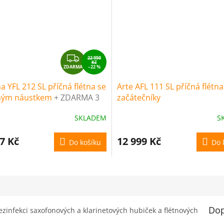
Z
22 950
Kč
ZDARMA
D
–22 %
A
 YFL 212 SL příčná flétna se
Arte AFL 111 SL příčná flétn
R
rným náustkem
+ ZDARMA 3
začátečníky
M
ní prohlídky nástroje (v
A
SKLADEM
S
ě 4500 Kč)
7 Kč
12 999 Kč
Do košíku
Do 
Dop
ezinfekci saxofonových a klarinetových hubiček a flétnových