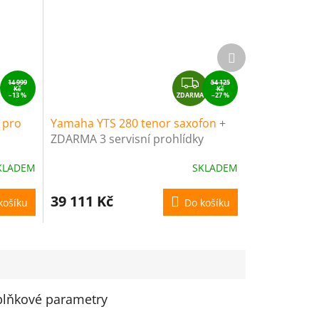
Další
produkt
Z
14 999
54 125
Kč
Kč
–13 %
ZDARMA
D
–27 %
A
a pro
Yamaha YTS 280 tenor saxofon
+
R
ZDARMA 3 servisní prohlídky
M
nástroje (v hodnotě 4500 Kč)
A
KLADEM
SKLADEM
39 111 Kč
košíku
Do košíku
lňkové parametry