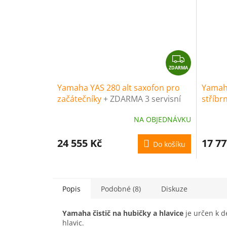
Z
ZDARMA
D
A
Yamaha YAS 280 alt saxofon pro
Yamaha
R
začátečníky
+ ZDARMA 3 servisní
stříb
M
prohlídky nástroje (v hodnotě
servis
A
NA OBJEDNÁVKU
4500 Kč)
hodnot
24 555 Kč
17 77
Do košíku
Popis
Podobné (8)
Diskuze
Yamaha čistič na hubičky a hlavice
je určen k d
hlavic.