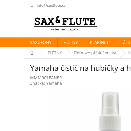
Přejít
info@saxflute.cz
na
obsah
SAXOFONY
FLÉTNY
KLARINETY
ŽES
Domů
FLÉTNY
Flétnové příslušenství
Y
Yamaha čistič na hubičky a h
MMMRCLEANER
Značka:
Yamaha