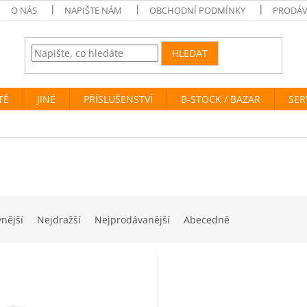
O NÁS
NAPIŠTE NÁM
OBCHODNÍ PODMÍNKY
PRODÁV
HLEDAT
TĚ
JINÉ
PŘÍSLUŠENSTVÍ
B-STOCK / BAZAR
SER
i
vnější
Nejdražší
Nejprodávanější
Abecedně