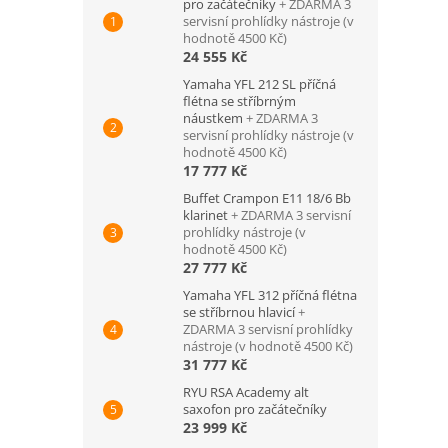
pro začátečníky
+ ZDARMA 3
servisní prohlídky nástroje (v
hodnotě 4500 Kč)
24 555 Kč
Yamaha YFL 212 SL příčná
flétna se stříbrným
náustkem
+ ZDARMA 3
servisní prohlídky nástroje (v
hodnotě 4500 Kč)
17 777 Kč
Buffet Crampon E11 18/6 Bb
klarinet
+ ZDARMA 3 servisní
prohlídky nástroje (v
hodnotě 4500 Kč)
27 777 Kč
Yamaha YFL 312 příčná flétna
se stříbrnou hlavicí
+
ZDARMA 3 servisní prohlídky
nástroje (v hodnotě 4500 Kč)
31 777 Kč
RYU RSA Academy alt
saxofon pro začátečníky
23 999 Kč