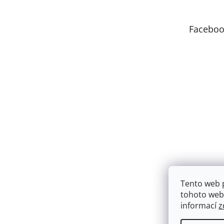
a
t
Faceboo
í
Tento web 
tohoto webu
informací
z