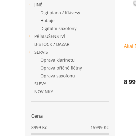
i
r
n
JINÉ
s
o
e
p
Digi piana / Klávesy
d
l
r
u
Hoboje
o
k
Digitální saxofony
d
t
PŘÍSLUŠENSTVÍ
u
ů
B-STOCK / BAZAR
Akai 
k
SERVIS
t
ů
Oprava klarinetu
Oprava příčné flétny
Oprava saxofonu
8 99
SLEVY
NOVINKY
Cena
8999
Kč
15999
Kč