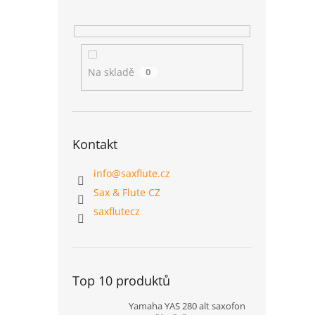
Na skladě
0
Kontakt
info
@
saxflute.cz
Sax & Flute CZ
saxflutecz
Top 10 produktů
Yamaha YAS 280 alt saxofon