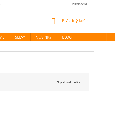
ANÉ ZNAČKY
PODMÍNKY OCHRANY OSOBNÍCH ÚDAJŮ
Přihlášení
NÁKUPNÍ
Prázdný košík
KOŠÍK
VIS
SLEVY
NOVINKY
BLOG
2
položek celkem