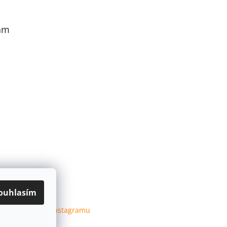
am
ouhlasím
Sledovat na Instagramu