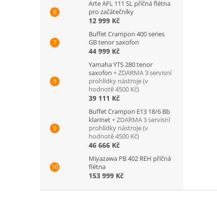
Arte AFL 111 SL příčná flétna
pro začátečníky
12 999 Kč
Buffet Crampon 400 series
GB tenor saxofon
44 999 Kč
Yamaha YTS 280 tenor
saxofon
+ ZDARMA 3 servisní
prohlídky nástroje (v
hodnotě 4500 Kč)
39 111 Kč
Buffet Crampon E13 18/6 Bb
klarinet
+ ZDARMA 3 servisní
prohlídky nástroje (v
hodnotě 4500 Kč)
46 666 Kč
Miyazawa PB 402 REH příčná
flétna
153 999 Kč
Z
á
p