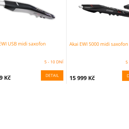
EWI USB midi saxofon
Akai EWI 5000 midi saxofon
5 - 10 DNÍ
5
DETAIL
D
9 Kč
15 999 Kč
O
v
l
á
d
a
c