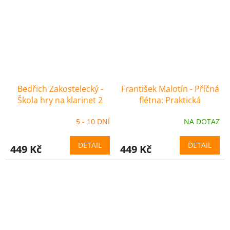
Bedřich Zakostelecký -
František Malotín - Příčná
Škola hry na klarinet 2
flétna: Praktická
metodika
5 - 10 DNÍ
NA DOTAZ
DETAIL
DETAIL
449 Kč
449 Kč