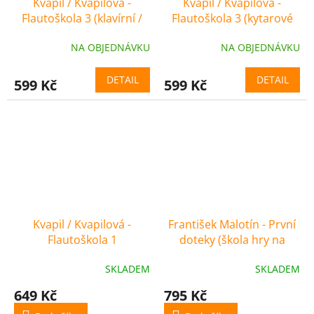
Kvapil / Kvapilová -
Kvapil / Kvapilová -
Flautoškola 3 (klavírní /
Flautoškola 3 (kytarové
cembalové doprovody)
doprovody)
NA OBJEDNÁVKU
NA OBJEDNÁVKU
DETAIL
DETAIL
599 Kč
599 Kč
Kvapil / Kvapilová -
František Malotín - První
Flautoškola 1
doteky (škola hry na
příčnou flétnu)
SKLADEM
SKLADEM
649 Kč
795 Kč