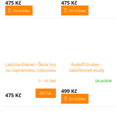
475 Kč
475 Kč
Do košíku
Do košíku
Ladislav Daniel - Škola hry
Rudolf Gruber -
na sopránovou zobcovou
Saxofónové etudy
flétnu 3
5 - 10 DNÍ
SKLADEM
499 Kč
DETAIL
475 Kč
Do košíku