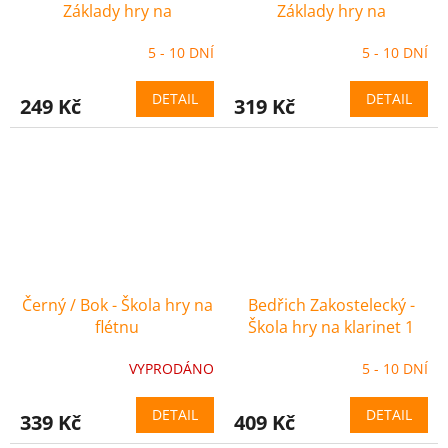
Základy hry na
Základy hry na
sopránovou zobcovou
sopránovou zobcovou
5 - 10 DNÍ
5 - 10 DNÍ
flétnu (klavírní
flétnu
doprovody)
DETAIL
DETAIL
249 Kč
319 Kč
Černý / Bok - Škola hry na
Bedřich Zakostelecký -
flétnu
Škola hry na klarinet 1
VYPRODÁNO
5 - 10 DNÍ
DETAIL
DETAIL
339 Kč
409 Kč