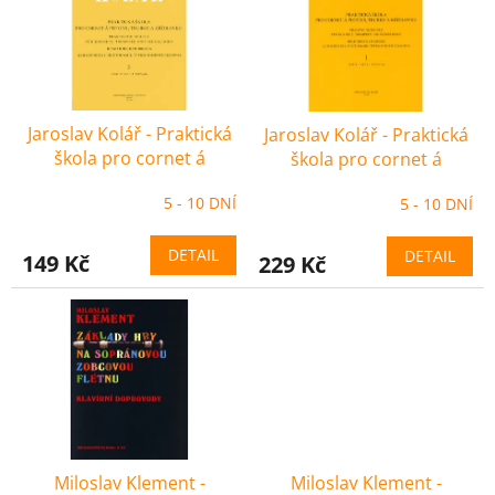
i
r
s
o
p
d
r
u
o
k
Jaroslav Kolář - Praktická
Jaroslav Kolář - Praktická
d
t
škola pro cornet á
škola pro cornet á
u
ů
pistons, trubku a
pistons, trubku a
k
5 - 10 DNÍ
5 - 10 DNÍ
křídlovku 2
křídlovku 1
t
ů
DETAIL
DETAIL
149 Kč
229 Kč
Miloslav Klement -
Miloslav Klement -