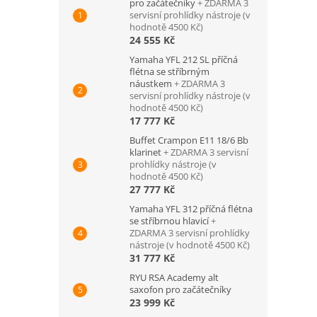
pro začátečníky
+ ZDARMA 3
servisní prohlídky nástroje (v
hodnotě 4500 Kč)
24 555 Kč
Yamaha YFL 212 SL příčná
flétna se stříbrným
náustkem
+ ZDARMA 3
servisní prohlídky nástroje (v
hodnotě 4500 Kč)
17 777 Kč
Buffet Crampon E11 18/6 Bb
klarinet
+ ZDARMA 3 servisní
prohlídky nástroje (v
hodnotě 4500 Kč)
27 777 Kč
Yamaha YFL 312 příčná flétna
se stříbrnou hlavicí
+
ZDARMA 3 servisní prohlídky
nástroje (v hodnotě 4500 Kč)
31 777 Kč
RYU RSA Academy alt
saxofon pro začátečníky
23 999 Kč