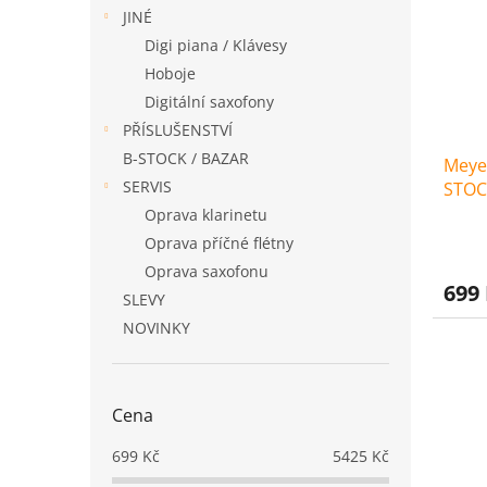
i
r
n
JINÉ
s
o
e
p
Digi piana / Klávesy
d
l
r
u
Hoboje
o
k
Digitální saxofony
d
t
PŘÍSLUŠENSTVÍ
u
ů
B-STOCK / BAZAR
Meyer
k
SERVIS
STOC
t
ů
Oprava klarinetu
Oprava příčné flétny
Oprava saxofonu
699
SLEVY
NOVINKY
Cena
699
Kč
5425
Kč