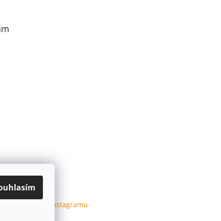
am
ouhlasím
Sledovat na Instagramu