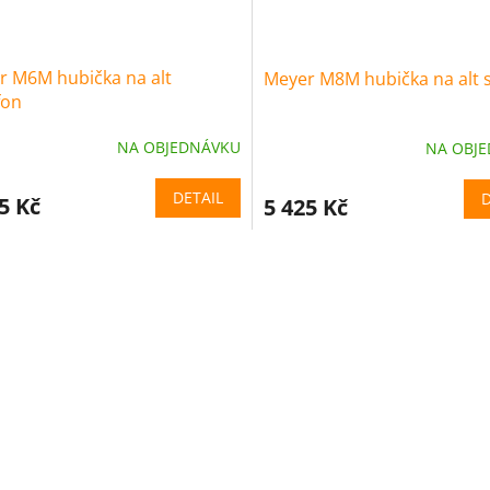
r M6M hubička na alt
Meyer M8M hubička na alt 
fon
NA OBJEDNÁVKU
NA OBJ
DETAIL
D
5 Kč
5 425 Kč
O
v
l
á
d
a
c
í
p
r
v
k