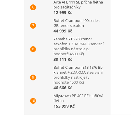
Arte AFL 111 SL příčná flétna
pro začátečníky
12 999 Kč
Buffet Crampon 400 series
GB tenor saxofon
44 999 Kč
Yamaha YTS 280 tenor
saxofon
+ ZDARMA 3 servisní
prohlídky nástroje (v
hodnotě 4500 Kč)
39 111 Kč
Buffet Crampon E13 18/6 Bb
klarinet
+ ZDARMA 3 servisní
prohlídky nástroje (v
hodnotě 4500 Kč)
46 666 Kč
Miyazawa PB 402 REH příčná
flétna
153 999 Kč
Z
á
p