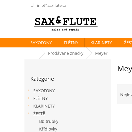
Přejít
info@saxflute.cz
na
obsah
SAXOFONY
FLÉTNY
KLARINETY
ŽES
Domů
Prodávané značky
Meyer
P
Mey
o
Přeskočit
s
Kategorie
kategorie
t
Ř
r
SAXOFONY
a
a
Nejle
FLÉTNY
z
n
e
KLARINETY
n
V
n
í
ŽESTĚ
ý
í
p
Bb trubky
p
p
a
Křídlovky