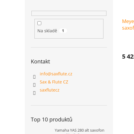
Meye
saxo
Na skladě
1
5 42
Kontakt
info
@
saxflute.cz
Sax & Flute CZ
saxflutecz
Top 10 produktů
Yamaha YAS 280 alt saxofon