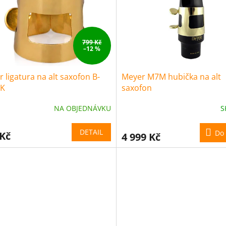
799 Kč
–12 %
 ligatura na alt saxofon B-
Meyer M7M hubička na alt
K
saxofon
NA OBJEDNÁVKU
S
DETAIL
Do 
 Kč
4 999 Kč