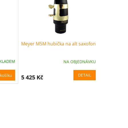
Meyer M5M hubička na alt saxofon
KLADEM
NA OBJEDNÁVKU
DETAIL
košíku
5 425 Kč