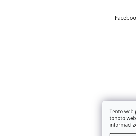
a
t
Faceboo
í
Tento web 
tohoto webu
informací
z