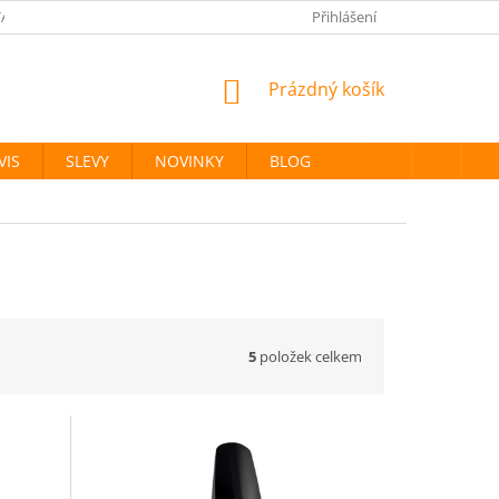
ANÉ ZNAČKY
PODMÍNKY OCHRANY OSOBNÍCH ÚDAJŮ
Přihlášení
NÁKUPNÍ
Prázdný košík
KOŠÍK
VIS
SLEVY
NOVINKY
BLOG
5
položek celkem