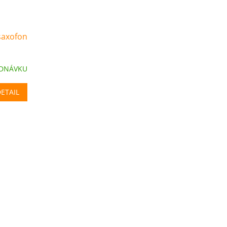
saxofon
EDNÁVKU
ETAIL