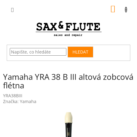
Přejít
NÁKUP
na
obsah
KOŠÍK
HLEDAT
Yamaha YRA 38 B III altová zobcová
flétna
YRA38BIII
Značka:
Yamaha