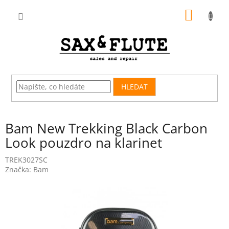
Přejít
NÁKUP
na
obsah
KOŠÍK
HLEDAT
Bam New Trekking Black Carbon
Look pouzdro na klarinet
TREK3027SC
Značka:
Bam