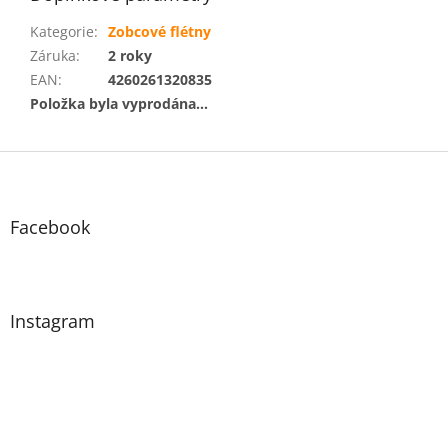
Kategorie
:
Zobcové flétny
Záruka
:
2 roky
EAN
:
4260261320835
Položka byla vyprodána…
Z
á
p
a
Facebook
t
í
Instagram