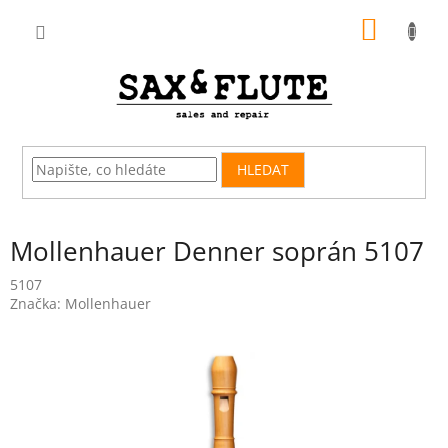
Přejít
NÁKUP
na
obsah
KOŠÍK
HLEDAT
Mollenhauer Denner soprán 5107
5107
Značka:
Mollenhauer