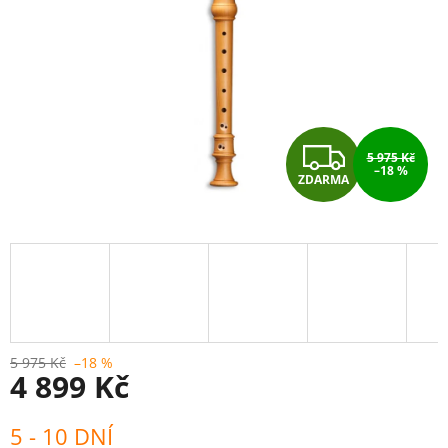
Z
5 975 Kč
–18 %
ZDARMA
D
A
R
M
A
5 975 Kč
–18 %
4 899 Kč
Měrná
5 - 10 DNÍ
cena: