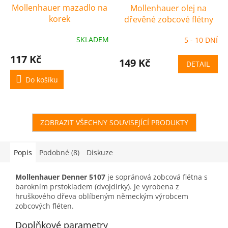
Mollenhauer mazadlo na
Mollenhauer olej na
korek
dřevěné zobcové flétny
SKLADEM
5 - 10 DNÍ
117 Kč
149 Kč
DETAIL
Do košíku
ZOBRAZIT VŠECHNY SOUVISEJÍCÍ PRODUKTY
Popis
Podobné (8)
Diskuze
Mollenhauer Denner 5107
je sopránová zobcová flétna s
barokním prstokladem (dvojdírky). Je vyrobena z
hruškového dřeva oblíbeným německým výrobcem
zobcových fléten.
Doplňkové parametry