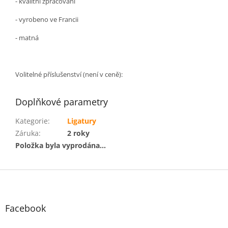
- kvalitní zpracování
- vyrobeno ve Francii
-
matná
Volitelné příslušenství (není v ceně):
Doplňkové parametry
Kategorie
:
Ligatury
Záruka
:
2 roky
Položka byla vyprodána…
Z
á
p
a
Facebook
t