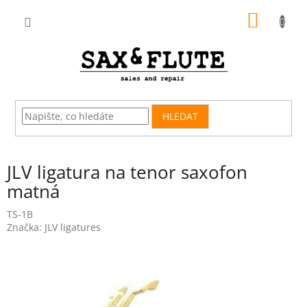
Přejít
NÁKUP
na
obsah
KOŠÍK
HLEDAT
JLV ligatura na tenor saxofon
matná
TS-1B
Značka:
JLV ligatures