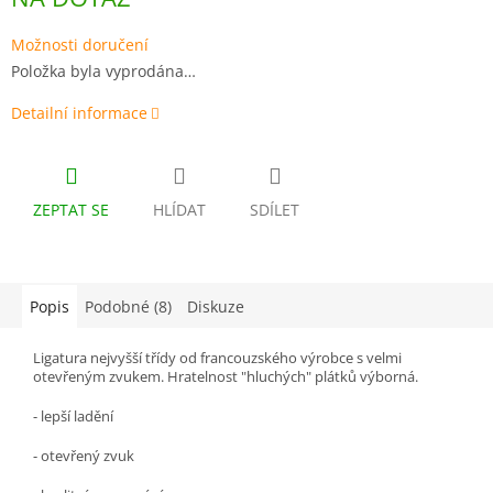
cena:
Možnosti doručení
Položka byla vyprodána…
Detailní informace
ZEPTAT SE
HLÍDAT
SDÍLET
Popis
Podobné (8)
Diskuze
Ligatura nejvyšší třídy od francouzského výrobce s velmi
otevřeným zvukem. Hratelnost "hluchých" plátků výborná.
- lepší ladění
- otevřený zvuk