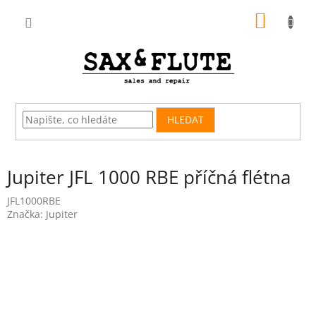
Přejít
NÁKUP
na
obsah
KOŠÍK
HLEDAT
Jupiter JFL 1000 RBE příčná flétna
JFL1000RBE
Značka:
Jupiter