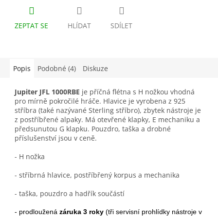
ZEPTAT SE
HLÍDAT
SDÍLET
Popis
Podobné (4)
Diskuze
Jupiter JFL 1000RBE
je příčná flétna s H nožkou vhodná
pro mírně pokročilé hráče. Hlavice je vyrobena z 925
stříbra (také nazývané Sterling stříbro), zbytek nástroje je
z postříbřené alpaky. Má otevřené klapky, E mechaniku a
předsunutou G klapku. Pouzdro, taška a drobné
příslušenství jsou v ceně.
- H nožka
- stříbrná hlavice, postříbřený korpus a mechanika
- taška, pouzdro a hadřík součástí
- prodloužená
záruka 3 roky
(tři servisní prohlídky nástroje v