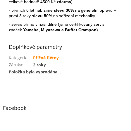
celkové hodnotě 4500 Kč
zdarma
)
- prvních 6 let nabízíme
slevu 30%
na generální opravu +
první 3 roky
slevu 50%
na seřízení mechaniky
- servis přímo v naší dílně (jsme certifikovaný servis
značek
Yamaha, Miyazawa a Buffet Crampon
)
Doplňkové parametry
Kategorie
:
Příčné flétny
Záruka
:
2 roky
Položka byla vyprodána…
Z
á
p
a
Facebook
t
í