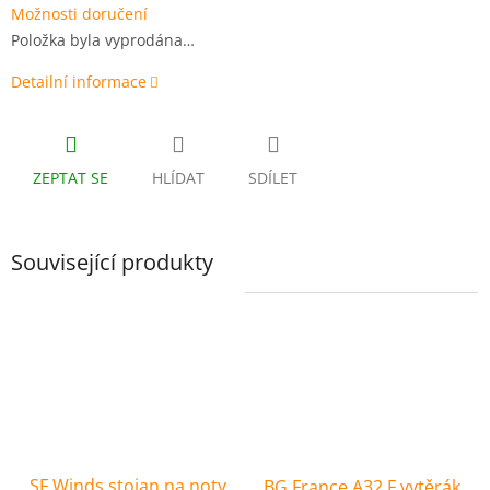
Možnosti doručení
Položka byla vyprodána…
Detailní informace
ZEPTAT SE
HLÍDAT
SDÍLET
Související produkty
SF Winds stojan na noty
BG France A32 F vytěrák