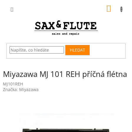
Přejít
NÁKUP
na
obsah
KOŠÍK
HLEDAT
Miyazawa MJ 101 REH příčná flétna
MJ101REH
Značka:
Miyazawa