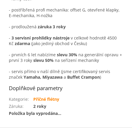
- postříbřená profi mechanika: offset G, otevřené klapky,
E-mechanika, H-nožka
- prodloužená
záruka 3 roky
-
3 servisní prohlídky nástroje
v celkové hodnotě 4500
Kč
zdarma
(jako jediný obchod v Česku)
- prvních 6 let nabízíme
slevu 30%
na generální opravu +
první 3 roky
slevu 50%
na seřízení mechaniky
- servis přímo v naší dílně (jsme certifikovaný servis
značek
Yamaha, Miyazawa
a
Buffet Crampon
)
Doplňkové parametry
Kategorie
:
Příčné flétny
Záruka
:
2 roky
Položka byla vyprodána…
Z