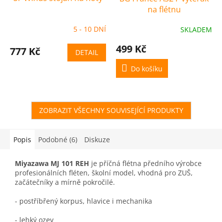
na flétnu
5 - 10 DNÍ
SKLADEM
499 Kč
777 Kč
DETAIL
Do košíku
ZOBRAZIT VŠECHNY SOUVISEJÍCÍ PRODUKTY
Popis
Podobné (6)
Diskuze
Miyazawa MJ 101 REH
je příčná flétna předního výrobce
profesionálních fléten, školní model, vhodná pro ZUŠ,
začátečníky a mírně pokročilé.
- postříbřený korpus, hlavice i mechanika
- lehký ozev