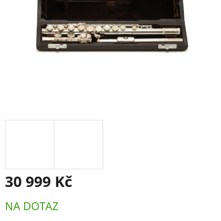
30 999 Kč
Měrná
NA DOTAZ
cena: