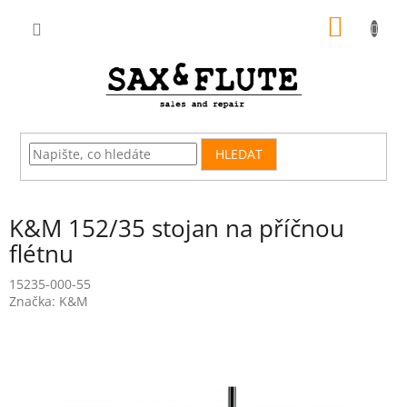
Přejít
NÁKUP
na
obsah
KOŠÍK
HLEDAT
K&M 152/35 stojan na příčnou
flétnu
15235-000-55
Značka:
K&M