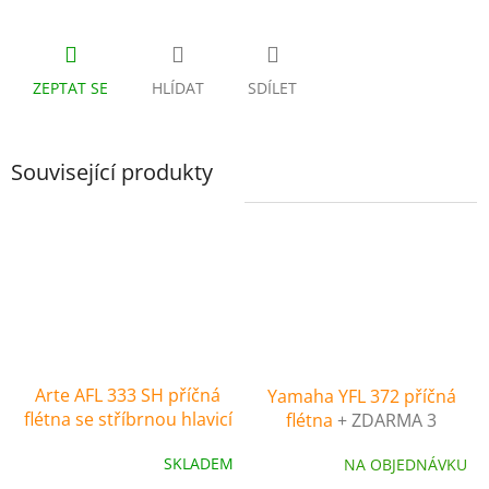
ZEPTAT SE
HLÍDAT
SDÍLET
Související produkty
Arte AFL 333 SH příčná
Yamaha YFL 372 příčná
flétna se stříbrnou hlavicí
flétna
+ ZDARMA 3
servisní prohlídky
SKLADEM
NA OBJEDNÁVKU
nástroje (v hodnotě 4500