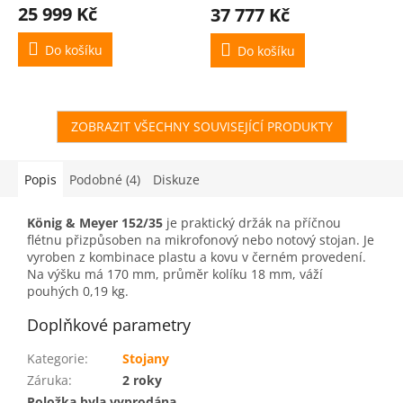
Kč)
25 999 Kč
37 777 Kč
Do košíku
Do košíku
ZOBRAZIT VŠECHNY SOUVISEJÍCÍ PRODUKTY
Popis
Podobné (4)
Diskuze
König & Meyer 152/35
je praktický držák na příčnou
flétnu přizpůsoben na mikrofonový nebo notový stojan. Je
vyroben z kombinace plastu a kovu v černém provedení.
Na výšku má 170 mm, průměr kolíku 18 mm, váží
pouhých 0,19 kg.
Doplňkové parametry
Kategorie
:
Stojany
Záruka
:
2 roky
Položka byla vyprodána…